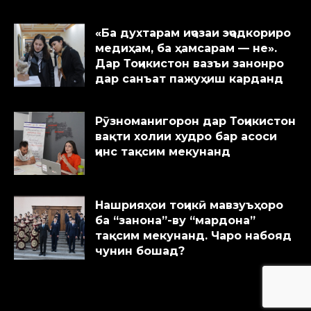
«Ба духтарам иҷозаи эҷодкориро
медиҳам, ба ҳамсарам — не».
Дар Тоҷикистон вазъи занонро
дар санъат пажуҳиш карданд
Рӯзноманигорон дар Тоҷикистон
вақти холии худро бар асоси
ҷинс тақсим мекунанд
Нашрияҳои тоҷикӣ мавзуъҳоро
ба “занона”-ву “мардона”
тақсим мекунанд. Чаро набояд
чунин бошад?