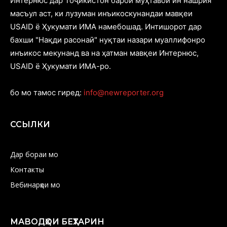
Интернюс дар Тоҷикистон барои муҳтавои ин нашрия
масъул аст, ки лузуман инъикоскунандаи мавқеи
USAID ё Ҳукумати ИМА намебошад. Интишорот дар
бахши "Нақди расонаӣ" нуқтаи назари муаллифонро
инъикос мекунанд ва на ҳатман мавқеи Интернюс,
USAID ё Ҳукумати ИМА-ро.
бо мо тамос гиред:
info@newreporter.org
ССЫЛКИ
Дар бораи мо
Контакты
Вебинарҳои мо
МАВОДҲОИ БЕҲТАРИН