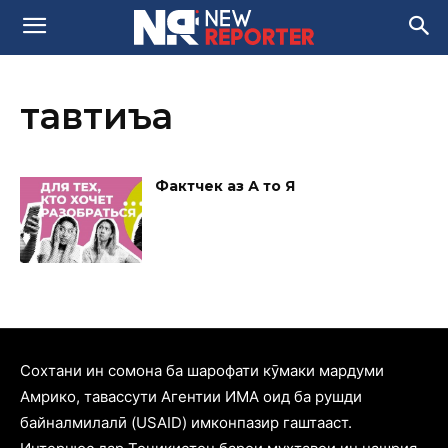
тавтиъа
Фактчек аз А то Я
Cохтани ин сомона ба шарофати кӯмаки мардуми
Амрико, тавассути Агентии ИМА оид ба рушди
байналмилалӣ (USAID) имконпазир гаштааст.