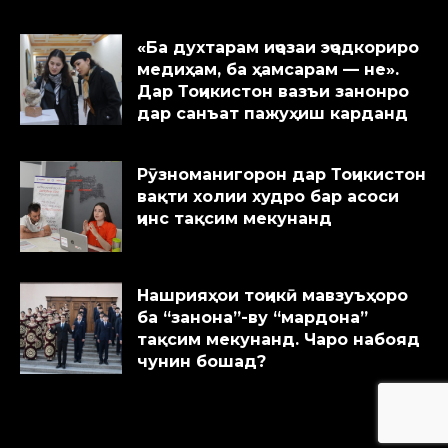
«Ба духтарам иҷозаи эҷодкориро
медиҳам, ба ҳамсарам — не».
Дар Тоҷикистон вазъи занонро
дар санъат пажуҳиш карданд
Рӯзноманигорон дар Тоҷикистон
вақти холии худро бар асоси
ҷинс тақсим мекунанд
Нашрияҳои тоҷикӣ мавзуъҳоро
ба “занона”-ву “мардона”
тақсим мекунанд. Чаро набояд
чунин бошад?