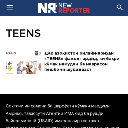
TEENS
Дар Қазоқистон онлайн-лоиҳаи
«TEENS» фаъол гардид, ки баҳри
кӯмак намудан ба наврасон
пешбинӣ шудадааст
Cохтани ин сомона ба шарофати кӯмаки мардуми
Амрико, тавассути Агентии ИМА оид ба рушди
байналмилалӣ (USAID) имконпазир гаштааст.