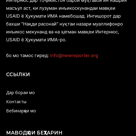
Интернюс дар Тоҷикистон барои муҳтавои ин нашрия
масъул аст, ки лузуман инъикоскунандаи мавқеи
USAID ё Ҳукумати ИМА намебошад. Интишорот дар
бахши "Нақди расонаӣ" нуқтаи назари муаллифонро
инъикос мекунанд ва на ҳатман мавқеи Интернюс,
USAID ё Ҳукумати ИМА-ро.
бо мо тамос гиред:
info@newreporter.org
ССЫЛКИ
Дар бораи мо
Контакты
Вебинарҳои мо
МАВОДҲОИ БЕҲТАРИН