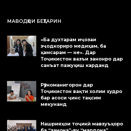
МАВОДҲОИ БЕҲТАРИН
«Ба духтарам иҷозаи
эҷодкориро медиҳам, ба
ҳамсарам — не». Дар
Тоҷикистон вазъи занонро дар
санъат пажуҳиш карданд
Рӯзноманигорон дар
Тоҷикистон вақти холии худро
бар асоси ҷинс тақсим
мекунанд
Нашрияҳои тоҷикӣ мавзуъҳоро
ба “занона”-ву “мардона”