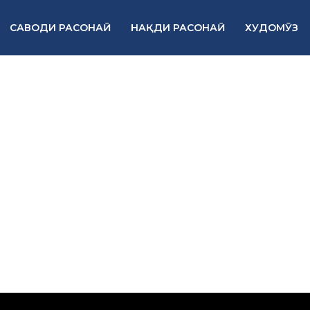
САВОДИ РАСОНАӢ
НАҚДИ РАСОНАӢ
ХУДОМӮЗ