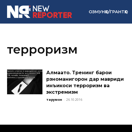
ОЗМУНҲО/ГРАНТҲО
терроризм
Алмаато. Тренинг барои
рӯзноманигорон дар мавриди
инъикоси терроризм ва
экстремизм
тарҷумон
-
26.10.2016