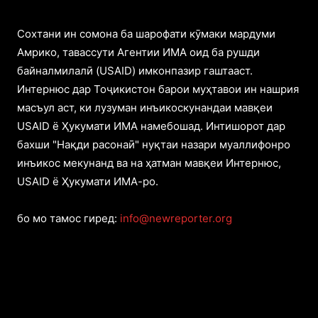
Cохтани ин сомона ба шарофати кӯмаки мардуми
Амрико, тавассути Агентии ИМА оид ба рушди
байналмилалӣ (USAID) имконпазир гаштааст.
Интернюс дар Тоҷикистон барои муҳтавои ин нашрия
масъул аст, ки лузуман инъикоскунандаи мавқеи
USAID ё Ҳукумати ИМА намебошад. Интишорот дар
бахши "Нақди расонаӣ" нуқтаи назари муаллифонро
инъикос мекунанд ва на ҳатман мавқеи Интернюс,
USAID ё Ҳукумати ИМА-ро.
бо мо тамос гиред:
info@newreporter.org