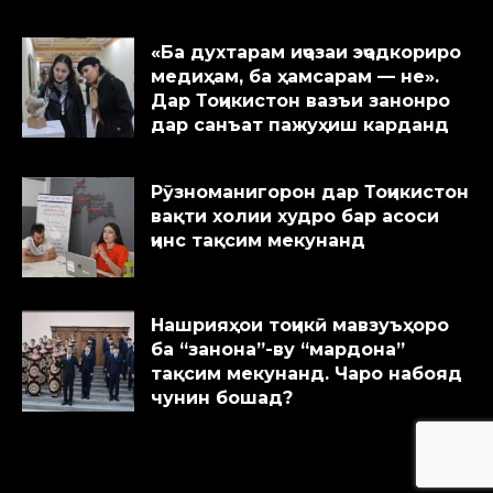
«Ба духтарам иҷозаи эҷодкориро
медиҳам, ба ҳамсарам — не».
Дар Тоҷикистон вазъи занонро
дар санъат пажуҳиш карданд
Рӯзноманигорон дар Тоҷикистон
вақти холии худро бар асоси
ҷинс тақсим мекунанд
Нашрияҳои тоҷикӣ мавзуъҳоро
ба “занона”-ву “мардона”
тақсим мекунанд. Чаро набояд
чунин бошад?