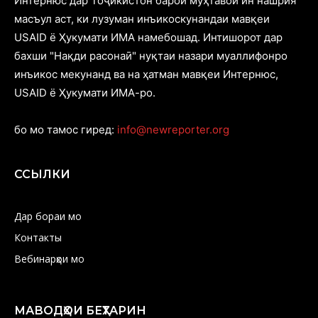
Интернюс дар Тоҷикистон барои муҳтавои ин нашрия
масъул аст, ки лузуман инъикоскунандаи мавқеи
USAID ё Ҳукумати ИМА намебошад. Интишорот дар
бахши "Нақди расонаӣ" нуқтаи назари муаллифонро
инъикос мекунанд ва на ҳатман мавқеи Интернюс,
USAID ё Ҳукумати ИМА-ро.
бо мо тамос гиред:
info@newreporter.org
ССЫЛКИ
Дар бораи мо
Контакты
Вебинарҳои мо
МАВОДҲОИ БЕҲТАРИН