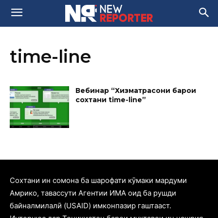
time-line
Вебинар “Хизматрасони барои
сохтани time-line”
Cохтани ин сомона ба шарофати кӯмаки мардуми
Амрико, тавассути Агентии ИМА оид ба рушди
байналмилалӣ (USAID) имконпазир гаштааст.