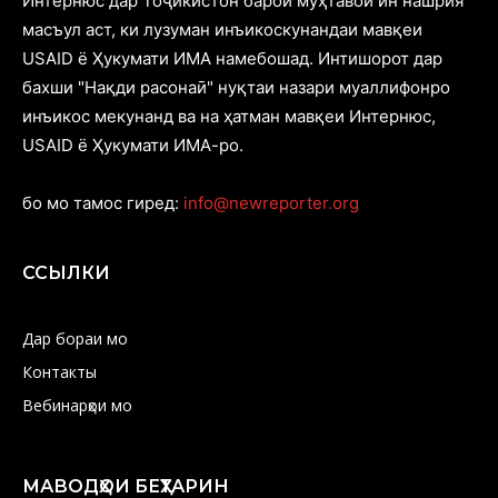
Интернюс дар Тоҷикистон барои муҳтавои ин нашрия
масъул аст, ки лузуман инъикоскунандаи мавқеи
USAID ё Ҳукумати ИМА намебошад. Интишорот дар
бахши "Нақди расонаӣ" нуқтаи назари муаллифонро
инъикос мекунанд ва на ҳатман мавқеи Интернюс,
USAID ё Ҳукумати ИМА-ро.
бо мо тамос гиред:
info@newreporter.org
ССЫЛКИ
Дар бораи мо
Контакты
Вебинарҳои мо
МАВОДҲОИ БЕҲТАРИН