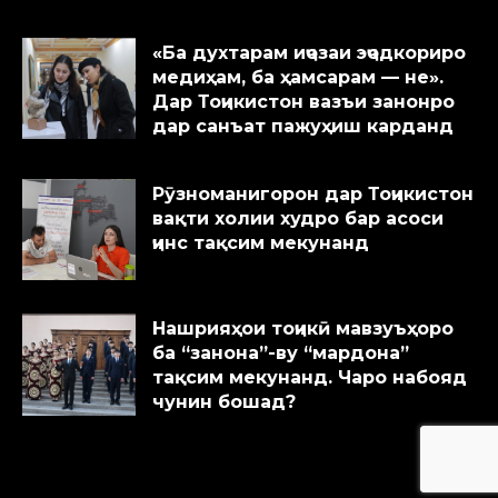
«Ба духтарам иҷозаи эҷодкориро
медиҳам, ба ҳамсарам — не».
Дар Тоҷикистон вазъи занонро
дар санъат пажуҳиш карданд
Рӯзноманигорон дар Тоҷикистон
вақти холии худро бар асоси
ҷинс тақсим мекунанд
Нашрияҳои тоҷикӣ мавзуъҳоро
ба “занона”-ву “мардона”
тақсим мекунанд. Чаро набояд
чунин бошад?