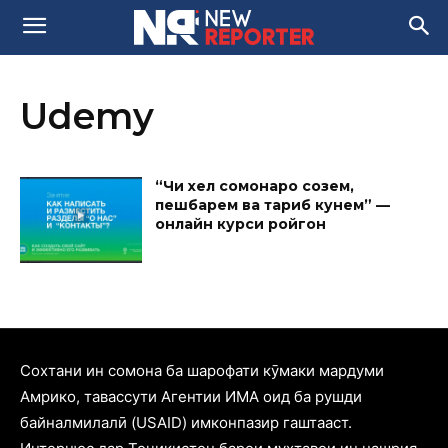
Udemy
“Чи хел сомонаро созем,
пешбарем ва тарғиб кунем” —
онлайн курси ройгон
Cохтани ин сомона ба шарофати кӯмаки мардуми
Амрико, тавассути Агентии ИМА оид ба рушди
байналмилалӣ (USAID) имконпазир гаштааст.