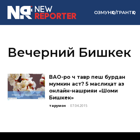
ОЗМУНҲО/ГРАНТҲО
Вечерний Бишкек
ВАО-ро чӣ тавр пеш бурдан
мумкин аст? 5 маслиҳат аз
онлайн-нашрияи «Шоми
Бишкек»
тарҷумон
-
07.04.2015