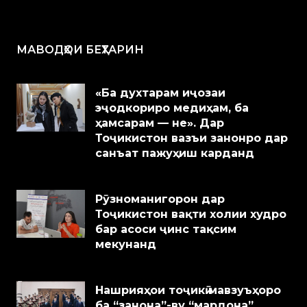
МАВОДҲОИ БЕҲТАРИН
«Ба духтарам иҷозаи
эҷодкориро медиҳам, ба
ҳамсарам — не». Дар
Тоҷикистон вазъи занонро дар
санъат пажуҳиш карданд
Рӯзноманигорон дар
Тоҷикистон вақти холии худро
бар асоси ҷинс тақсим
мекунанд
Нашрияҳои тоҷикӣ мавзуъҳоро
ба “занона”-ву “мардона”