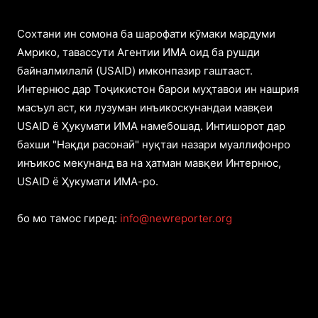
Cохтани ин сомона ба шарофати кӯмаки мардуми
Амрико, тавассути Агентии ИМА оид ба рушди
байналмилалӣ (USAID) имконпазир гаштааст.
Интернюс дар Тоҷикистон барои муҳтавои ин нашрия
масъул аст, ки лузуман инъикоскунандаи мавқеи
USAID ё Ҳукумати ИМА намебошад. Интишорот дар
бахши "Нақди расонаӣ" нуқтаи назари муаллифонро
инъикос мекунанд ва на ҳатман мавқеи Интернюс,
USAID ё Ҳукумати ИМА-ро.
бо мо тамос гиред:
info@newreporter.org