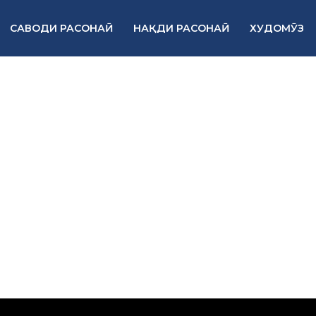
САВОДИ РАСОНАӢ
НАҚДИ РАСОНАӢ
ХУДОМӮЗ