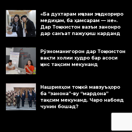
«Ба духтарам иҷозаи эҷодкориро
медиҳам, ба ҳамсарам — не».
Дар Тоҷикистон вазъи занонро
дар санъат пажуҳиш карданд
Рӯзноманигорон дар Тоҷикистон
вақти холии худро бар асоси
ҷинс тақсим мекунанд
Нашрияҳои тоҷикӣ мавзуъҳоро
ба “занона”-ву “мардона”
тақсим мекунанд. Чаро набояд
чунин бошад?