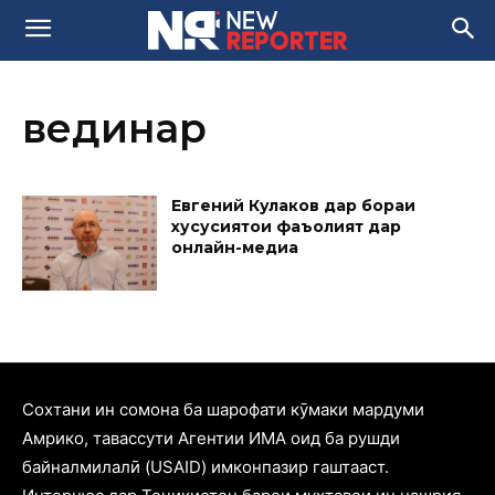
вединар
Евгений Кулаков дар бораи
хусусиятҳои фаъолият дар
онлайн-медиа
Cохтани ин сомона ба шарофати кӯмаки мардуми
Амрико, тавассути Агентии ИМА оид ба рушди
байналмилалӣ (USAID) имконпазир гаштааст.