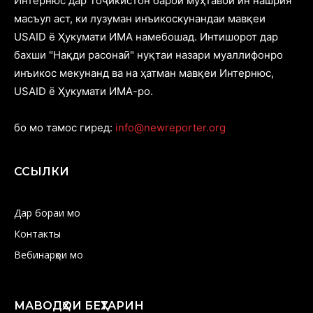
Интернюс дар Тоҷикистон барои муҳтавои ин нашрия
масъул аст, ки лузуман инъикоскунандаи мавқеи
USAID ё Ҳукумати ИМА намебошад. Интишорот дар
бахши "Нақди расонаӣ" нуқтаи назари муаллифонро
инъикос мекунанд ва на ҳатман мавқеи Интернюс,
USAID ё Ҳукумати ИМА-ро.
бо мо тамос гиред:
info@newreporter.org
ССЫЛКИ
Дар бораи мо
Контакты
Вебинарҳои мо
МАВОДҲОИ БЕҲТАРИН