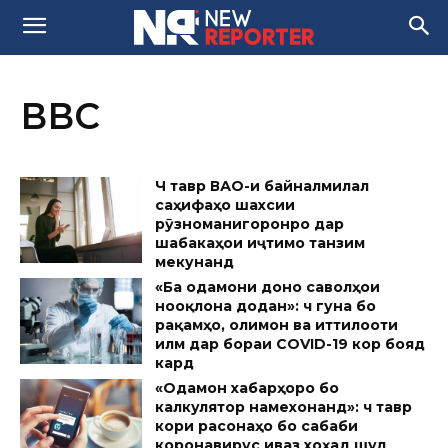
ВВС
Чӣ тавр ВАО-и байналмилалӣ
саҳифаҳо шахсии
рӯзноманигоронро дар
шабакаҳои иҷтимоӣ танзим
мекунанд
«Ба одамони доно саволҳои
нооқӣлона додан»: чӣ гуна бо
рақамҳо, олимон ва иттилооти
илмӣ дар бораи COVID-19 кор бояд
кард
«Одамон хабарҳоро бо
калкулятор намехонанд»: чӣ тавр
кори расонаҳо бо сабаби
коронавирус иваз хоҳад шуд