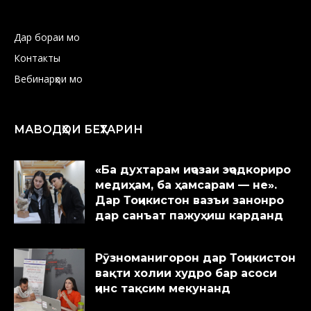
Дар бораи мо
Контакты
Вебинарҳои мо
МАВОДҲОИ БЕҲТАРИН
«Ба духтарам иҷозаи эҷодкориро
медиҳам, ба ҳамсарам — не».
Дар Тоҷикистон вазъи занонро
дар санъат пажуҳиш карданд
Рӯзноманигорон дар Тоҷикистон
вақти холии худро бар асоси
ҷинс тақсим мекунанд