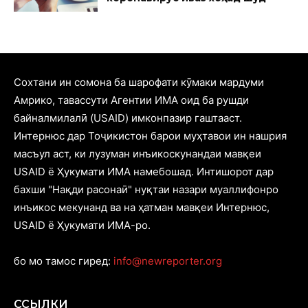
Cохтани ин сомона ба шарофати кӯмаки мардуми
Амрико, тавассути Агентии ИМА оид ба рушди
байналмилалӣ (USAID) имконпазир гаштааст.
Интернюс дар Тоҷикистон барои муҳтавои ин нашрия
масъул аст, ки лузуман инъикоскунандаи мавқеи
USAID ё Ҳукумати ИМА намебошад. Интишорот дар
бахши "Нақди расонаӣ" нуқтаи назари муаллифонро
инъикос мекунанд ва на ҳатман мавқеи Интернюс,
USAID ё Ҳукумати ИМА-ро.
бо мо тамос гиред:
info@newreporter.org
ССЫЛКИ