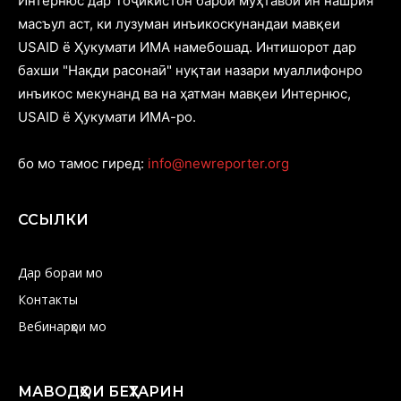
Интернюс дар Тоҷикистон барои муҳтавои ин нашрия
масъул аст, ки лузуман инъикоскунандаи мавқеи
USAID ё Ҳукумати ИМА намебошад. Интишорот дар
бахши "Нақди расонаӣ" нуқтаи назари муаллифонро
инъикос мекунанд ва на ҳатман мавқеи Интернюс,
USAID ё Ҳукумати ИМА-ро.
бо мо тамос гиред:
info@newreporter.org
ССЫЛКИ
Дар бораи мо
Контакты
Вебинарҳои мо
МАВОДҲОИ БЕҲТАРИН