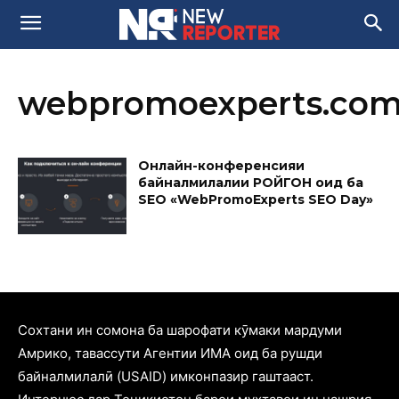
webpromoexperts.com
Онлайн-конференсияи
байналмилалии РОЙГОН оид ба
SEO «WebPromoExperts SEO Day»
Cохтани ин сомона ба шарофати кӯмаки мардуми
Амрико, тавассути Агентии ИМА оид ба рушди
байналмилалӣ (USAID) имконпазир гаштааст.