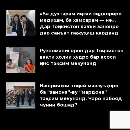
«Ба духтарам иҷозаи эҷодкориро
медиҳам, ба ҳамсарам — не».
Дар Тоҷикистон вазъи занонро
дар санъат пажуҳиш карданд
Рӯзноманигорон дар Тоҷикистон
вақти холии худро бар асоси
ҷинс тақсим мекунанд
Нашрияҳои тоҷикӣ мавзуъҳоро
ба “занона”-ву “мардона”
тақсим мекунанд. Чаро набояд
чунин бошад?