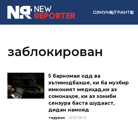
ОЗМУНҲО/ГРАНТҲО
заблокирован
5 барномаи оддӣ ва
эътимодбахше, ки ба мухбир
имконият медиҳад,ки аз
сомонаҳое, ки аз xониби
сензура баста шудааст,
дидан намояд
тарҷумон
-
02.07.2015