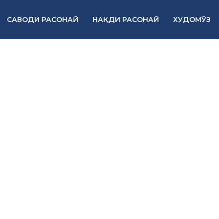
САВОДИ РАСОНАӢ
НАҚДИ РАСОНАӢ
ХУДОМӮЗ