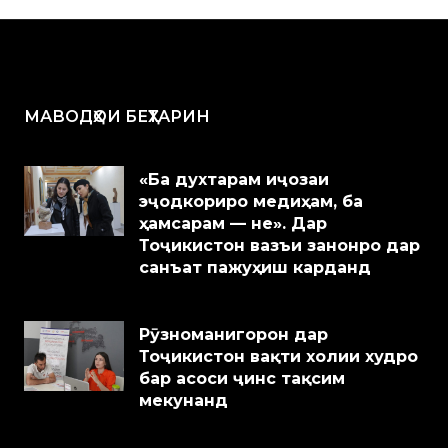
МАВОДҲОИ БЕҲТАРИН
«Ба духтарам иҷозаи
эҷодкориро медиҳам, ба
ҳамсарам — не». Дар
Тоҷикистон вазъи занонро дар
санъат пажуҳиш карданд
Рӯзноманигорон дар
Тоҷикистон вақти холии худро
бар асоси ҷинс тақсим
мекунанд