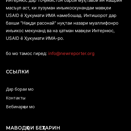
Интернюс дар Тоҷикистон барои муҳтавои ин нашрия
масъул аст, ки лузуман инъикоскунандаи мавқеи
USAID ё Ҳукумати ИМА намебошад. Интишорот дар
бахши "Нақди расонаӣ" нуқтаи назари муаллифонро
инъикос мекунанд ва на ҳатман мавқеи Интернюс,
USAID ё Ҳукумати ИМА-ро.
бо мо тамос гиред:
info@newreporter.org
ССЫЛКИ
Дар бораи мо
Контакты
Вебинарҳои мо
МАВОДҲОИ БЕҲТАРИН