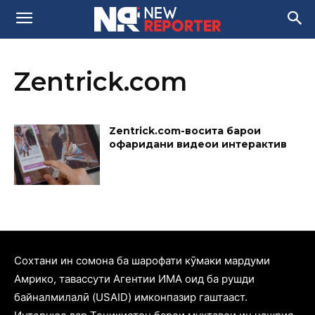
Zentrick.com
Zentrick.com-восита барои
офаридани видеои интерактивӣ
Cохтани ин сомона ба шарофати кӯмаки мардуми
Амрико, тавассути Агентии ИМА оид ба рушди
байналмилалӣ (USAID) имконпазир гаштааст.