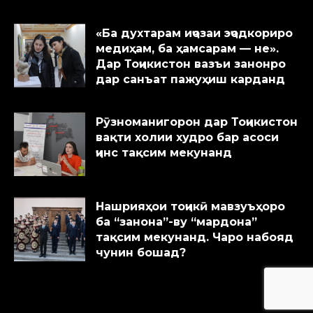
«Ба духтарам иҷозаи эҷодкориро
медиҳам, ба ҳамсарам — не».
Дар Тоҷикистон вазъи занонро
дар санъат пажуҳиш карданд
Рӯзноманигорон дар Тоҷикистон
вақти холии худро бар асоси
ҷинс тақсим мекунанд
Нашрияҳои тоҷикӣ мавзуъҳоро
ба “занона”-ву “мардона”
тақсим мекунанд. Чаро набояд
чунин бошад?