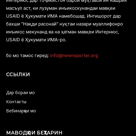
Интернюс дар Тоҷикистон барои муҳтавои ин нашрия
масъул аст, ки лузуман инъикоскунандаи мавқеи
USAID ё Ҳукумати ИМА намебошад. Интишорот дар
бахши "Нақди расонаӣ" нуқтаи назари муаллифонро
инъикос мекунанд ва на ҳатман мавқеи Интернюс,
USAID ё Ҳукумати ИМА-ро.
бо мо тамос гиред:
info@newreporter.org
ССЫЛКИ
Дар бораи мо
Контакты
Вебинарҳои мо
МАВОДҲОИ БЕҲТАРИН