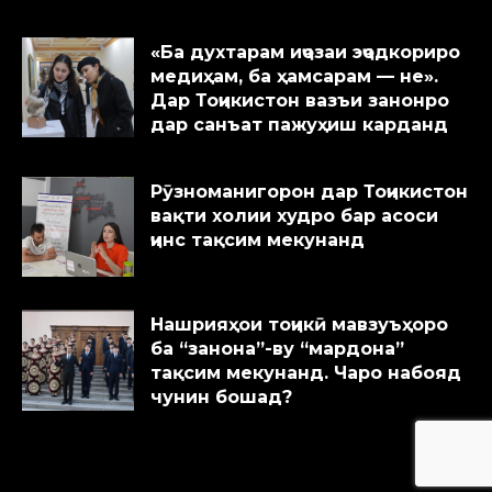
«Ба духтарам иҷозаи эҷодкориро
медиҳам, ба ҳамсарам — не».
Дар Тоҷикистон вазъи занонро
дар санъат пажуҳиш карданд
Рӯзноманигорон дар Тоҷикистон
вақти холии худро бар асоси
ҷинс тақсим мекунанд
Нашрияҳои тоҷикӣ мавзуъҳоро
ба “занона”-ву “мардона”
тақсим мекунанд. Чаро набояд
чунин бошад?