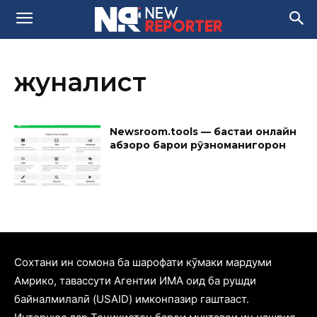
жуналист
Newsroom.tools — бастаи онлайн
абзорҳо барои рӯзноманигорон
Cохтани ин сомона ба шарофати кӯмаки мардуми
Амрико, тавассути Агентии ИМА оид ба рушди
байналмилалӣ (USAID) имконпазир гаштааст.