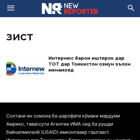
зист
Интернюс барои иштирок дар
TОT дар Тоҷикистон озмун эълон
менамояд
Cохтани ин сомона ба шарофати кӯмаки мардуми
Амрико, тавассути Агентии ИМА оид ба рушди
байналмилалӣ (USAID) имконпазир гаштааст.