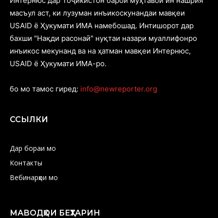
Интернюс дар Тоҷикистон барои муҳтавои ин нашрия
масъул аст, ки лузуман инъикоскунандаи мавқеи
USAID ё Ҳукумати ИМА намебошад. Интишорот дар
бахши "Нақди расонаӣ" нуқтаи назари муаллифонро
инъикос мекунанд ва на ҳатман мавқеи Интернюс,
USAID ё Ҳукумати ИМА-ро.
бо мо тамос гиред:
info@newreporter.org
ССЫЛКИ
Дар бораи мо
Контакты
Вебинарҳои мо
МАВОДҲОИ БЕҲТАРИН