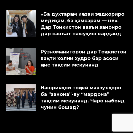
«Ба духтарам иҷозаи эҷодкориро
медиҳам, ба ҳамсарам — не».
Дар Тоҷикистон вазъи занонро
дар санъат пажуҳиш карданд
Рӯзноманигорон дар Тоҷикистон
вақти холии худро бар асоси
ҷинс тақсим мекунанд
Нашрияҳои тоҷикӣ мавзуъҳоро
ба “занона”-ву “мардона”
тақсим мекунанд. Чаро набояд
чунин бошад?