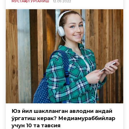
МУСТАҚИЛ ЎРГАНИШ
12.09.2022
Юз йил шаклланган авлодни қандай
ўргатиш керак? Медиамураббийлар
учун 10 та тавсия