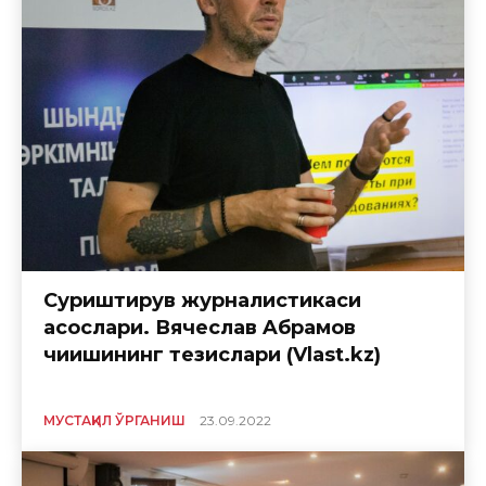
Суриштирув журналистикаси
асослари. Вячеслав Aбрамов
чиқишининг тезислари (Vlast.kz)
МУСТАҚИЛ ЎРГАНИШ
23.09.2022