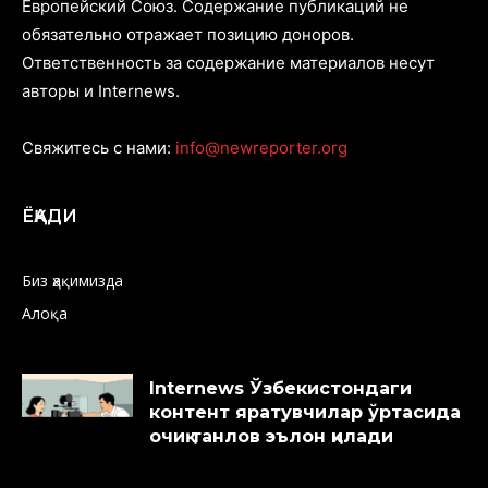
Европейский Союз. Содержание публикаций не
обязательно отражает позицию доноров.
Ответственность за содержание материалов несут
авторы и Internews.
Свяжитесь с нами:
info@newreporter.org
ЁҚАДИ
Биз ҳақимизда
Алоқа
Internews Ўзбекистондаги
контент яратувчилар ўртасида
очиқ танлов эълон қилади