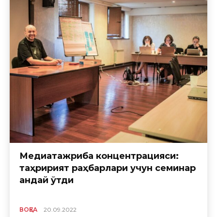
Медиатажриба концентрацияси:
таҳририят раҳбарлари учун семинар
қандай ўтди
ВОҚЕА
20.09.2022