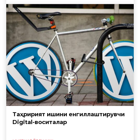
Таҳририят ишини енгиллаштирувчи
Digital-воситалар