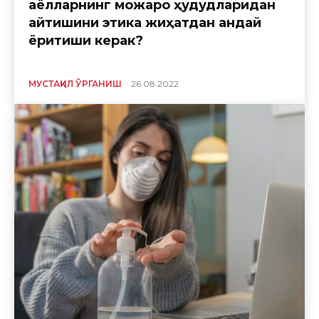
аёлларнинг можаро ҳудудларидан
қайтишини этика жиҳатдан қандай
ёритиши керак?
МУСТАҚИЛ ЎРГАНИШ
26.08.2022