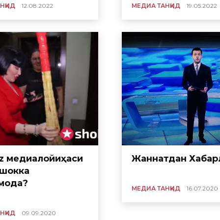
НҚИД
12.08.2022
МЕДИА ТАНҚИД
19.05.2022
z медиалойиҳаси
Жаннатдан Хабар
 шокка
моқда?
МЕДИА ТАНҚИД
16.07.2020
НҚИД
09.09.2020