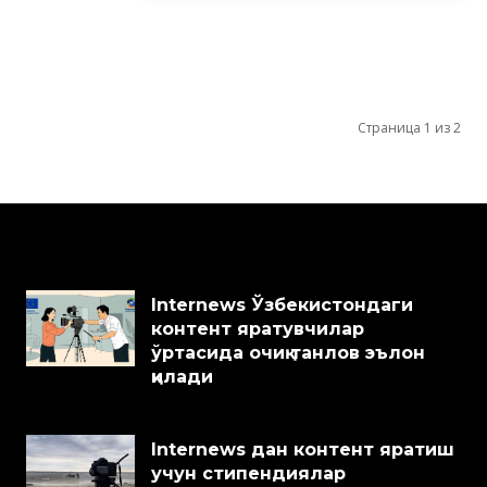
Страница 1 из 2
Internews Ўзбекистондаги
контент яратувчилар
ўртасида очиқ танлов эълон
қилади
Internews дан контент яратиш
учун стипендиялар