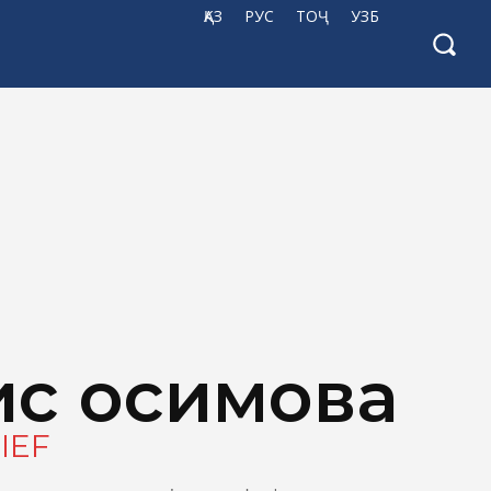
ҚАЗ
РУС
ТОҶ
УЗБ
с Қосимова
IEF