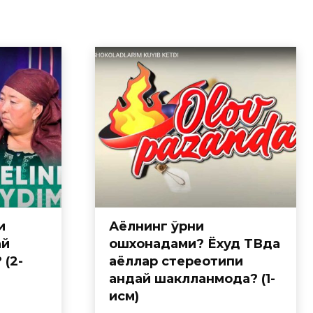
и
Аёлнинг ўрни
ай
ошхонадами? Ёхуд ТВда
 (2-
аёллар стереотипи
қандай шаклланмоқда? (1-
қисм)