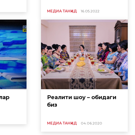
МЕДИА ТАНҚИД
16.05.2022
лар
Реалити шоу – қобиқдаги
биз
МЕДИА ТАНҚИД
04.06.2020