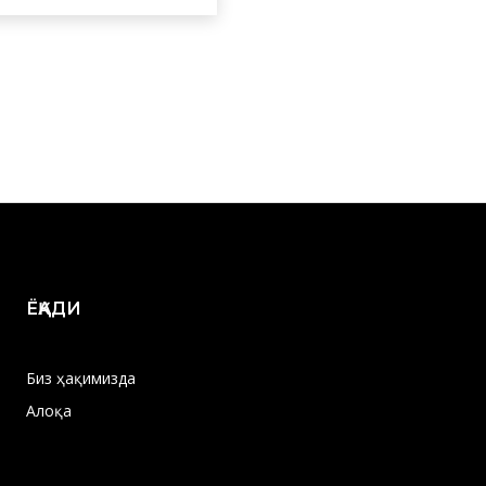
ЁҚАДИ
Биз ҳақимизда
Алоқа