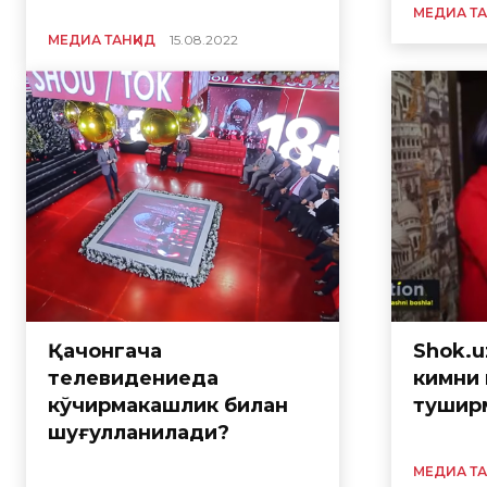
МЕДИА ТА
МЕДИА ТАНҚИД
15.08.2022
Қачонгача
Shok.u
телевидениеда
кимни
кўчирмакашлик билан
тушир
шуғулланилади?
МЕДИА ТА