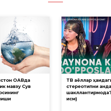
истон ОАВда
ТВ аёллар ҳақидаг
ик мавзу Сув
стереотипни қанд
осининг
шакллантирмоқда?
лиши
қисм)