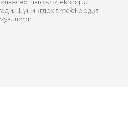
лансер. nargis.uz, ekolog.uz
ади. Шунингдек t.me/ekologuz
 муаллифи.