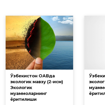
Ўзбекистон ОАВда
Ўзбек
экологик мавзу (2-қисм)
эколог
Экологик
муамм
муаммоларнинг
ёрити
ёритилиши