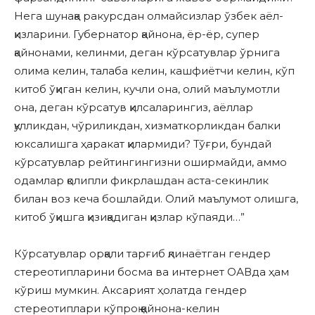
Нега шунақа ракурсдан олмайсизлар ўзбек аёл-
қизларини. Губернатор қайнона, ёр-ёр, супер
қайнонами, келинми, деган кўрсатувлар ўрнига
олима келин, талаба келин, кашфиётчи келин, кўп
китоб ўқиган келин, кучли она, олий маълумотли
она, деган кўрсатув қилсаларингиз, аёллар
қулликдан, чўриликдан, хизматкорликдан балки
юксалишга ҳаракат қилармиди? Тўғри, бундай
кўрсатувлар рейтингингизни оширмайди, аммо
одамлар қолипли фикрлашдан аста-секинлик
билан воз кеча бошлайди. Олий маълумот олишга,
китоб ўқишга қизиқадиган қизлар кўпаяди…”
Кўрсатувлар орқали тарғиб қлинаётган гендер
стереотипларини босма ва интернет ОАВда ҳам
кўриш мумкин. Аксарият ҳолатда гендер
стереотиплари кўпроқ қайнона-келин