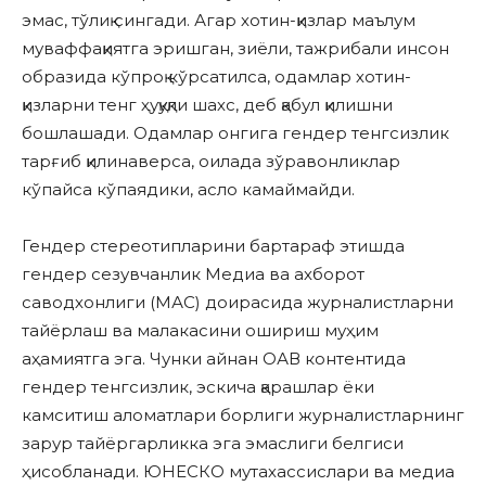
эмас, тўлиқ сингади. Агар хотин-қизлар маълум
муваффақиятга эришган, зиёли, тажрибали инсон
образида кўпроқ кўрсатилса, одамлар хотин-
қизларни тенг ҳуқуқли шахс, деб қабул қилишни
бошлашади. Одамлар онгига гендер тенгсизлик
тарғиб қилинаверса, оилада зўравонликлар
кўпайса кўпаядики, асло камаймайди.
Гендер стереотипларини бартараф этишда
гендер сезувчанлик Медиа ва ахборот
саводхонлиги (МАС) доирасида журналистларни
тайёрлаш ва малакасини ошириш муҳим
аҳамиятга эга. Чунки айнан ОАВ контентида
гендер тенгсизлик, эскича қарашлар ёки
камситиш аломатлари борлиги журналистларнинг
зарур тайёргарликка эга эмаслиги белгиси
ҳисобланади. ЮНЕСКО мутахассислари ва медиа