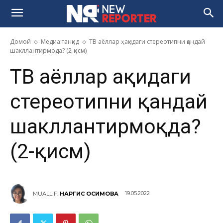
Домой
Медиа танқид
ТВ аёллар ҳақидаги стереотипни қандай
шакллантирмоқда? (2-қисм)
ТВ аёллар ҳақидаги
стереотипни қандай
шакллантирмоқда?
(2-қисм)
19.05.2022
MUALLIF:
НАРГИС ҚОСИМОВА