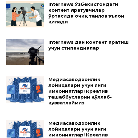
Internews Ўзбекистондаги
контент яратувчилар
ўртасида очиқ танлов эълон
қилади
Internews дан контент яратиш
учун стипендиялар
Медиасаводхонлик
лойиҳалари учун янги
имкониятлар! Креатив
ташаббусларни қўллаб-
қувватлаймиз
Медиасаводхонлик
лойиҳалари учун янги
имкониятлар! Креатив