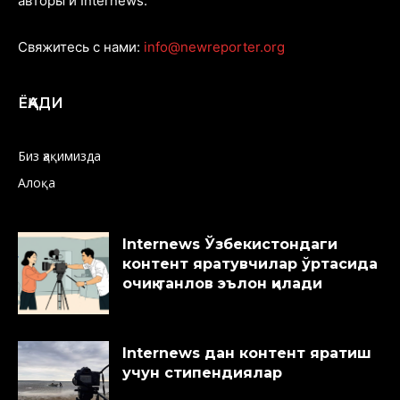
авторы и Internews.
Свяжитесь с нами:
info@newreporter.org
ЁҚАДИ
Биз ҳақимизда
Алоқа
Internews Ўзбекистондаги
контент яратувчилар ўртасида
очиқ танлов эълон қилади
Internews дан контент яратиш
учун стипендиялар