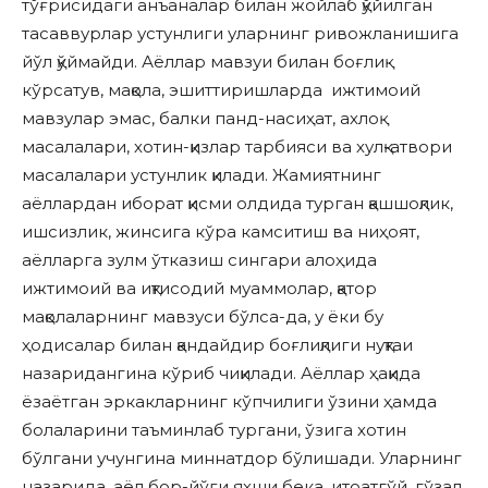
тўғрисидаги анъаналар билан жойлаб қўйилган
тасаввурлар устунлиги уларнинг ривожланишига
йўл қўймайди. Аёллар мавзуи билан боғлиқ
кўрсатув, мақола, эшиттиришларда ижтимоий
мавзулар эмас, балки панд-насиҳат, ахлоқ
масалалари, хотин-қизлар тарбияси ва хулқ-атвори
масалалари устунлик қилади. Жамиятнинг
аёллардан иборат қисми олдида турган қашшоқлик,
ишсизлик, жинсига кўра камситиш ва ниҳоят,
аёлларга зулм ўтказиш сингари алоҳида
ижтимоий ва иқтисодий муаммолар, қатор
мақолаларнинг мавзуси бўлса-да, у ёки бу
ҳодисалар билан қандайдир боғлиқлиги нуқтаи
назаридангина кўриб чиқилади. Аёллар ҳақида
ёзаётган эркакларнинг кўпчилиги ўзини ҳамда
болаларини таъминлаб тургани, ўзига хотин
бўлгани учунгина миннатдор бўлишади. Уларнинг
назарида, аёл бор-йўғи яхши бека, итоатгўй, гўзал,