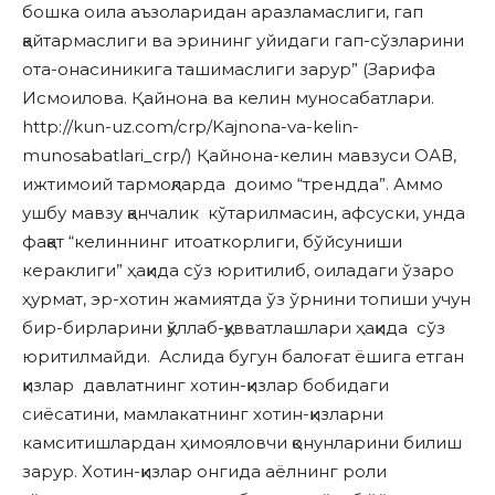
бошка оила аъзоларидан аразламаслиги, гап
қайтармаслиги ва эрининг уйидаги гап-сўзларини
ота-онасиникига ташимаслиги зарур” (Зарифа
Исмоилова. Қайнона ва келин муносабатлари.
http://kun-uz.com/crp/Kajnona-va-kelin-
munosabatlari_crp/) Қайнона-келин мавзуси ОАВ,
ижтимоий тармоқларда доимо “трендда”. Аммо
ушбу мавзу қанчалик кўтарилмасин, афсуски, унда
фақат “келиннинг итоаткорлиги, бўйсуниши
кераклиги” ҳақида сўз юритилиб, оиладаги ўзаро
ҳурмат, эр-хотин жамиятда ўз ўрнини топиши учун
бир-бирларини қўллаб-қувватлашлари ҳақида сўз
юритилмайди. Аслида бугун балоғат ёшига етган
қизлар давлатнинг хотин-қизлар бобидаги
сиёсатини, мамлакатнинг хотин-қизларни
камситишлардан ҳимояловчи қонунларини билиш
зарур. Хотин-қизлар онгида аёлнинг роли