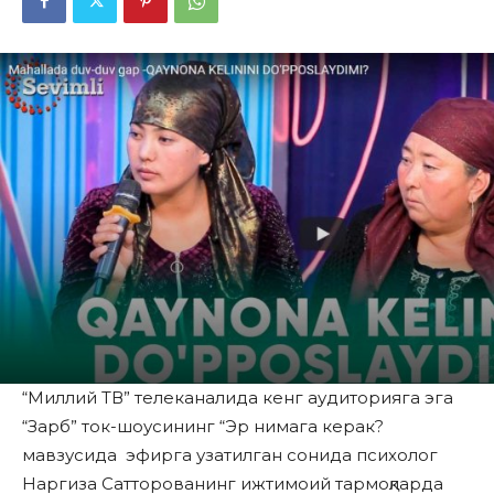
“Миллий ТВ” телеканалида кенг аудиторияга эга
“Зарб” ток-шоусининг “Эр нимага керак?
мавзусида эфирга узатилган сонида психолог
Наргиза Сатторованинг ижтимоий тармоқларда