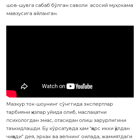
шов-шувга сабаб бўлган саволи асосий муҳокама
мавзусига айланган.
Мазкур ток-шоунинг сўнггида экспертлар
тарбияни қизлар уйида олиб, маслаҳатни
психологдан эмас, отасидан олиш зарурлигини
таъкидлашди. Бу кўрсатувда ҳам “қарс икки қўлдан
чиқади” дея, эркак ва аёлнинг оилада, жамиятдаги