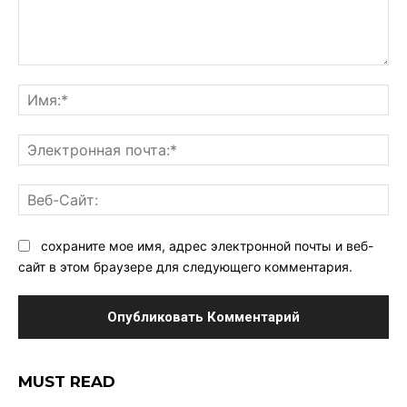
Комментарий:
Им
Эл
поч
Ве
Са
сохраните мое имя, адрес электронной почты и веб-
сайт в этом браузере для следующего комментария.
MUST READ