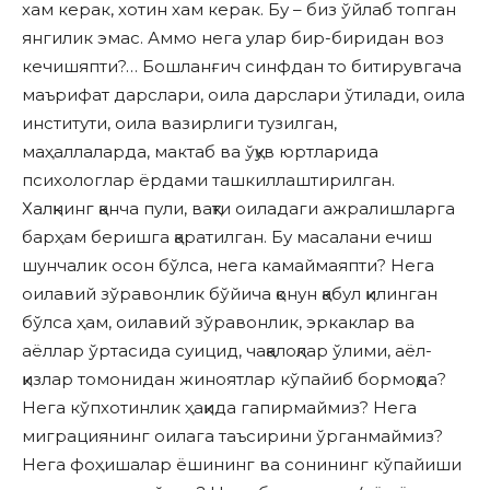
хам керак, хотин хам керак. Бу – биз ўйлаб топган
янгилик эмас. Аммо нега улар бир-биридан воз
кечишяпти?… Бошланғич синфдан то битирувгача
маърифат дарслари, оила дарслари ўтилади, оила
институти, оила вазирлиги тузилган,
маҳаллаларда, мактаб ва ўқув юртларида
психологлар ёрдами ташкиллаштирилган.
Халқнинг қанча пули, вақти оиладаги ажралишларга
барҳам беришга қаратилган. Бу масалани ечиш
шунчалик осон бўлса, нега камаймаяпти? Нега
оилавий зўравонлик бўйича қонун қабул қилинган
бўлса ҳам, оилавий зўравонлик, эркаклар ва
аёллар ўртасида суицид, чақалоқлар ўлими, аёл-
қизлар томонидан жиноятлар кўпайиб бормоқда?
Нега кўпхотинлик ҳақида гапирмаймиз? Нега
миграциянинг оилага таъсирини ўрганмаймиз?
Нега фоҳишалар ёшининг ва сонининг кўпайиши