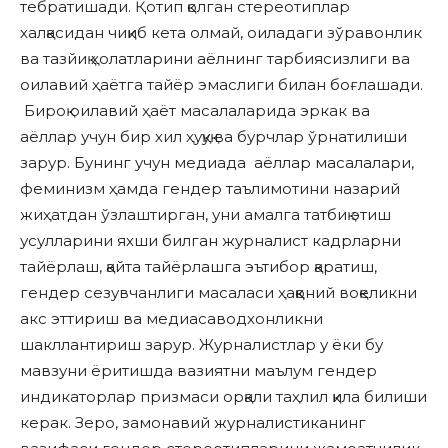
тебратишади. Қотип қолган стереотиплар
халқасидан чиқиб кета олмай, оиладаги зўравонлик
ва тазйиқ ҳолатларини аёлнинг тарбиясизлиги ва
оилавий ҳаётга тайёр эмаслиги билан боғлашади.
Бироқ оилавий ҳаёт масалаларида эркак ва
аёллар учун бир хил ҳуқуқ ва бурчлар ўрнатилиши
зарур. Бунинг учун медиада аёллар масалалари,
феминизм ҳамда гендер таълимотини назарий
жиҳатдан ўзлаштирган, уни амалга татбиқ этиш
усулларини яхши билган журналист кадрларни
тайёрлаш, қайта тайёрлашга эътибор қаратиш,
гендер сезувчанлиги масаласи ҳаққоний воқеликни
акс эттириш ва медиасаводхонликни
шакллантириш зарур. Журналистлар у ёки бу
мавзуни ёритишда вазиятни маълум гендер
индикаторлар призмаси орқали таҳлил қила билиши
керак. Зеро, замонавий журналистиканинг