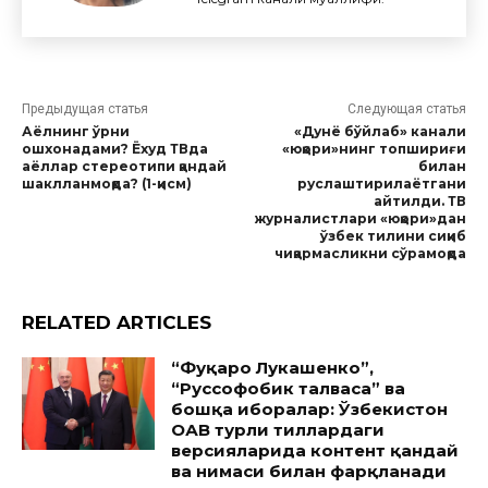
Предыдущая статья
Следующая статья
Аёлнинг ўрни
«Дунё бўйлаб» канали
ошхонадами? Ёхуд ТВда
«юқори»нинг топшириғи
аёллар стереотипи қандай
билан
шаклланмоқда? (1-қисм)
руслаштирилаётгани
айтилди. ТВ
журналистлари «юқори»дан
ўзбек тилини сиқиб
чиқармасликни сўрамоқда
RELATED ARTICLES
“Фуқаро Лукашенко”,
“Руссофобик талваса” ва
бошқа иборалар: Ўзбекистон
ОАВ турли тиллардаги
версияларида контент қандай
ва нимаси билан фарқланади