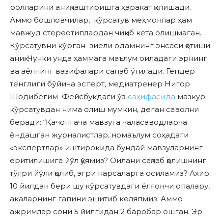
ролларини аниқлаштиришга ҳаракат қилишади.
Аммо бошловчилар, кўрсатув меҳмонлар ҳам
мавжуд стереотиплардан чиқиб кета олишмаган.
Кўрсатувни кўрган зиёли одамнинг энсаси қотиши
аниқ. Чунки унда ҳаммага маълум оиладаги эрнинг
ва аёлнинг вазифалари санаб ўтилади. Гендер
тенглиги бўйича эсперт, медиатренер Нигор
Шодибегим Фейсбукдаги ўз
саҳифасида
мазкур
кўрсатувдан нима олиш мумкин, деган саволни
беради: “Қачонгача мавзуга чаласаводларча
ёндашган журналистлар, номаълум соҳадаги
«экспертлар» иштирокида бундай мавзуларнинг
ёритилишига йўл қўямиз? Оилани сақлаб қолишнинг
тўғри йўли қолиб, эгри нарсаларга осиламиз? Ахир
10 йилдан бери шу кўрсатувдаги ёлғончи опалару,
акаларнинг гапини эшитиб келяпмиз. Аммо
ажримлар сони 5 йилгидан 2 баробар ошган. Эр