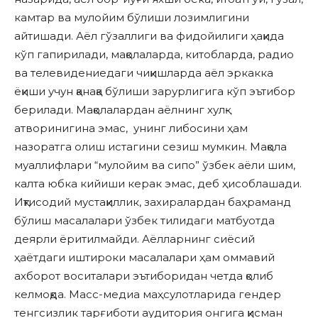
камтар ва мулойим бўлиши лозимлигини
айтишади. Аёл гўзаллиги ва фидойилиги ҳақида
кўп гапирилади, мақолаларда, китобларда, радио
ва телевидениедаги чиқишларда аёл эркакка
ёқиши учун қанақа бўлиши зарурлигига кўп эътибор
берилади. Мақолалардан аёлнинг хулқ-
атворинигина эмас, унинг либосини ҳам
назоратга олиш истагини сезиш мумкин. Мақола
муаллифлари “мулойим ва сипо” ўзбек аёли шим,
калта юбка кийиши керак эмас, деб ҳисоблашади.
Иқтисодий мустақиллик, захиралардан баҳраманд
бўлиш масалалари ўзбек тилидаги матбуотда
деярли ёритилмайди. Аёлларнинг сиёсий
ҳаётдаги иштироки масалалари ҳам оммавий
ахборот воситалари эътиборидан четда қолиб
келмоқда. Масс-медиа маҳсулотларида гендер
тенгсизлик тарғиботи аудитория онгига қисман