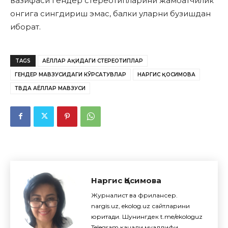
вазифаси гендер стереотипларини жамоатчилик
онгига сингдириш эмас, балки уларни бузишдан
иборат.
TAGS
АЁЛЛАР ҲАҚИДАГИ СТЕРЕОТИПЛАР
ГЕНДЕР МАВЗУСИДАГИ КЎРСАТУВЛАР
НАРГИС ҚОСИМОВА
ТВДА АЁЛЛАР МАВЗУСИ
Наргис Қосимова
Журналист ва фрилансер.
nargis.uz, ekolog.uz сайтларини
юритади. Шунингдек t.me/ekologuz
Telegram канали муаллифи.