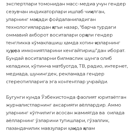
экспертлари томонидан масс-медиа учун гендер
сезувчан индикаторлари ишлаб чиқилган,
уларнинг мақсади фойдаланиладиган
технологиялардан қатъи назар, “барча турдаги
оммавий ахборот воситалари орқали гендер
тенгликка кўмаклашиш ҳамда хотин-қизларнинг
ҳуқуқ ва имкониятларини кенгайтириш”дан иборат.
Бундай воситаларни билмаслик шунга олиб
келадики, кўпинча матбуотда, ТВ, радио, интернет,
медиада, шунингдек, рекламада гендер
стереотипларига эга контентлар учрайди.
Бугунги кунда Ўзбекистонда фаолият юритаётган
журналистларнинг аксарияти аёллардир. Аммо
уларнинг кўпчилиги асосан жамиятда ва оилада
аёлларнинг ўзларини тутишлари, гўзаллик,
пазандачилик мавзулари ҳақида қалам