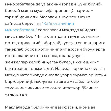
муносабатларида ўз аксини топади. Буни билиб-
билмай мақола муаллифларининг ўзлари ҳам
тарғиб қилишади. Масалан, surxonmuslim.uz
сайтида берилган
“Қайнона-келин
муносабатлари”
сарлавҳали мақолада қуйидаги
мисралар бор: “Янги оила қурган куёв хотинини
ортиқча эркалатиб юбормай, турмуш синоатларига
тайёрлаб борса, хотиннинг энг асосий бурчи эрга
итоат эканини етказа олса, орада уруш-
жанжаллар келиб чиқмаган бўлар, икки ёшнинг
бахти завол топмас эди”. Насиҳат тарзида ёзилган
мазкур материалда оилада ўзаро ҳурмат, эр-хотин
бир-бирини қўллаб-қувватлашга эмас, балки бир
томоннинг иккинчи томонга итоаткор бўлишга
чақирилади.
Мақолаларда “Келиннинг вазифаси қайнона ва