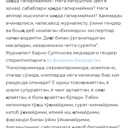
ҳақида гапирмаймиз? Нега бепуштлик (аёл ё
эркак) сабаблари ҳақида гапирмаймиз? Нега
аёллар ишсизлиги ҳақида гапирмаймиз? Ҳаммадан
ачинарлиси, чаласавод журналисту, ўзини гендер
ва бошқа деб номлаган «билимдон» экспертлар
халқни алдаяпти. Диққат билан ўрганиладиган
масаладан, назаримизни четга суряпти”.
Журналист Барно Султонова медиадаги гендер
стереотипларига
ўз фикрини билдирган
:
“Киноларимизда, сериалларимизда, новелла-ю,
оталар сўзида, клипларда нега келинлар бир хил
ракурсда олинади? Ё идиш-товоқ юваётган, ё
ҳовли супураётган, ё чанг артаётган, ё овқат
қилаётган, ё бола қараётган бўлади. Ўзбек
келинлари тўқиш тўқимайдими, сурат чизмайдими,
китоб ўқимайдими, илмий иш қилмайдими,
фарзанди билан ўйин ўйнамайдими,
фарзандининг саволларига жавоб бермайдими?