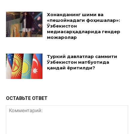
Хонанданинг шими ва
«пешойнадаги фоҳишалар»:
Ўзбекистон
медиасарҳадларида гендер
можаролар
Туркий давлатлар саммити
Ўзбекистон матбуотида
қандай ёритилди?
ОСТАВЬТЕ ОТВЕТ