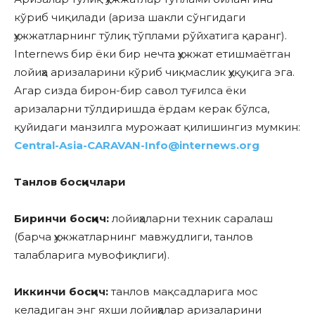
кўриб чиқилади (ариза шакли сўнгидаги
ҳужжатларнинг тўлиқ тўплами рўйхатига қаранг).
Internews бир ёки бир нечта ҳужжат етишмаётган
лойиҳа аризаларини кўриб чиқмаслик ҳуқуқига эга.
Агар сизда бирон-бир савол туғилса ёки
аризаларни тўлдиришда ёрдам керак бўлса,
қуйидаги манзилга мурожаат қилишингиз мумкин:
Central-Asia-CARAVAN-Info@internews.org
Танлов босқичлари
Биринчи босқич:
лойиҳаларни техник саралаш
(барча ҳужжатларнинг мавжудлиги, танлов
талабларига мувофиқлиги).
Иккинчи босқич:
танлов мақсадларига мос
келадиган энг яхши лойиҳалар аризаларини