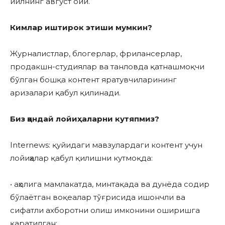
йилнинг август ойи.
Кимлар иштирок этиши мумкин?
Журналистлар, блогерлар, фрилансерлар,
продакшн-студиялар ва танловда қатнашмоқчи
бўлган бошқа контент яратувчиларининг
аризалари қабул қилинади.
Биз қандай лойиҳаларни кутяпмиз?
Internews: қуйидаги мавзулардаги контент учун
лойиҳалар қабул қилишни кутмоқда:
• аҳолига мамлакатда, минтақада ва дунёда содир
бўлаётган воқеалар тўғрисида ишончли ва
сифатли ахборотни олиш имконини оширишга
қаратилган;