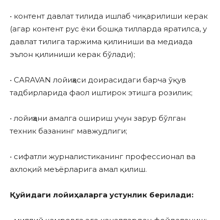
• контент давлат тилида ишлаб чиқарилиши керак
(агар контент рус ёки бошқа тилларда яратилса, у
давлат тилига таржима қилиниши ва медиада
эълон қилиниши керак бўлади);
• CARAVAN лойиҳаси доирасидаги барча ўқув
тадбирларида фаол иштирок этишга розилик;
• лойиҳани амалга ошириш учун зарур бўлган
техник базанинг мавжудлиги;
• сифатли журналистиканинг профессионал ва
ахлоқий меъёрларига амал қилиш.
Қуйидаги лойиҳаларга устунлик берилади: