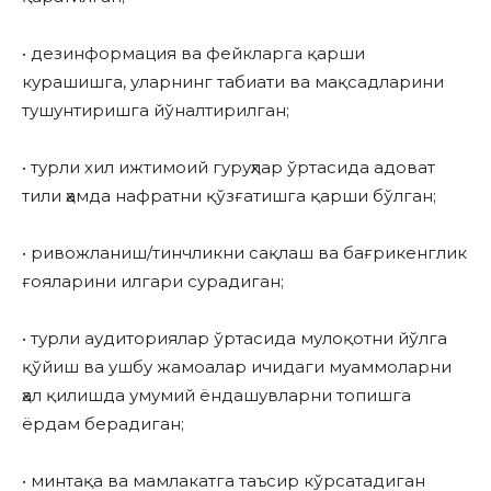
• дезинформация ва фейкларга қарши
курашишга, уларнинг табиати ва мақсадларини
тушунтиришга йўналтирилган;
• турли хил ижтимоий гуруҳлар ўртасида адоват
тили ҳамда нафратни қўзғатишга қарши бўлган;
• ривожланиш/тинчликни сақлаш ва бағрикенглик
ғояларини илгари сурадиган;
• турли аудиториялар ўртасида мулоқотни йўлга
қўйиш ва ушбу жамоалар ичидаги муаммоларни
ҳал қилишда умумий ёндашувларни топишга
ёрдам берадиган;
• минтақа ва мамлакатга таъсир кўрсатадиган