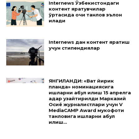
Internews Ўзбекистондаги
контент яратувчилар
ўртасида очиқ танлов эълон
қилади
Internews дан контент яратиш
учун стипендиялар
ЯНГИЛАНДИ: «Вақт йирик
планда» номинациясига
ишларни қабул қилиш 15 апрелга
қадар узайтирилди Марказий
Осиё журналистлари учун V
MediaCAMP Award мукофоти
танловига ишларни қабул
қилиш...