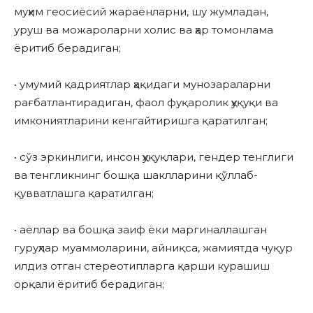
муҳим геосиёсий жараёнларни, шу жумладан,
уруш ва можароларни холис ва ҳар томонлама
ёритиб берадиган;
• умумий қадриятлар ҳақидаги мунозараларни
рағбатлантирадиган, фаол фуқаролик ҳуқуқи ва
имкониятларини кенгайтиришга қаратилган;
• сўз эркинлиги, инсон ҳуқуқлари, гендер тенглиги
ва тенгликнинг бошқа шаклларини қўллаб-
қувватлашга қаратилган;
• аёллар ва бошқа заиф ёки маргиналлашган
гуруҳлар муаммоларини, айниқса, жамиятда чуқур
илдиз отган стереотипларга қарши курашиш
орқали ёритиб берадиган;