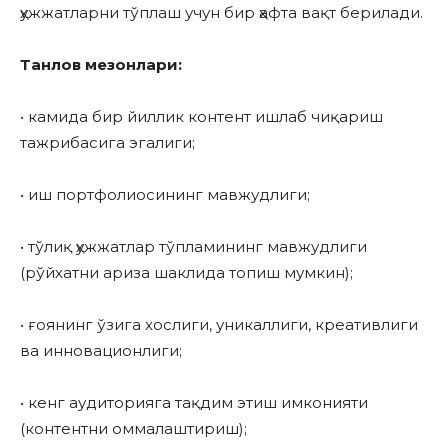
ҳужжатларни тўплаш учун бир ҳафта вақт берилади.
Танлов мезонлари:
• камида бир йиллик контент ишлаб чиқариш
тажрибасига эгалиги;
• иш портфолиосининг мавжудлиги;
• тўлиқ ҳужжатлар тўпламининг мавжудлиги
(рўйхатни ариза шаклида топиш мумкин);
• ғоянинг ўзига хослиги, уникаллиги, креативлиги
ва инновационлиги;
• кенг аудиторияга тақдим этиш имконияти
(контентни оммалаштириш);