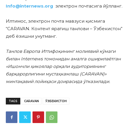
Info@internews.org
электрон почтасига йўлланг.
Илтимос, электрон почта мавзуси қисмига
“CARAVAN. Контент яратиш танлови – Ўзбекистон”
деб ёзишни унутманг.
Танлов Европа Иттифоқининг молиявий кўмаги
билан Internews томонидан амалга оширилаётган
«Ишончли ҳикоялар орқали аудиториянинг
барқарорлигини мустаҳкамлаш (CARAVAN)»
минтақавий лойиҳаси доирасида ўтказилади.
TAGS
CARAVAN
ЎЗБЕКИСТОН