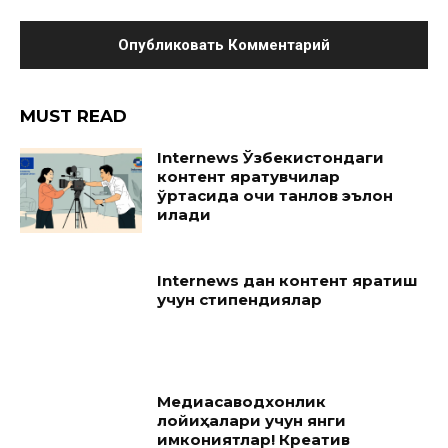
MUST READ
Internews Ўзбекистондаги
контент яратувчилар
ўртасида очиқ танлов эълон
қилади
Internews дан контент яратиш
учун стипендиялар
Медиасаводхонлик
лойиҳалари учун янги
имкониятлар! Креатив