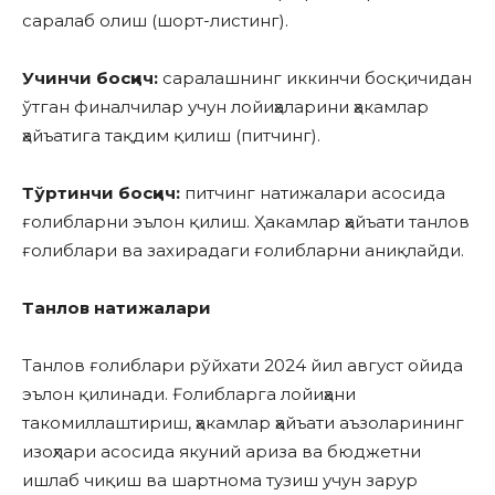
саралаб олиш (шорт-листинг).
Учинчи босқич:
саралашнинг иккинчи босқичидан
ўтган финалчилар учун лойиҳаларини ҳакамлар
ҳайъатига тақдим қилиш (питчинг).
Тўртинчи босқич:
питчинг натижалари асосида
ғолибларни эълон қилиш. Ҳакамлар ҳайъати танлов
ғолиблари ва захирадаги ғолибларни аниқлайди.
Танлов натижалари
Танлов ғолиблари рўйхати 2024 йил август ойида
эълон қилинади. Ғолибларга лойиҳани
такомиллаштириш, ҳакамлар ҳайъати аъзоларининг
изоҳлари асосида якуний ариза ва бюджетни
ишлаб чиқиш ва шартнома тузиш учун зарур