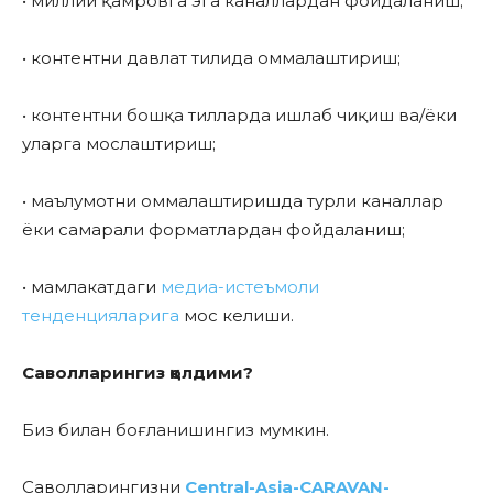
• миллий қамровга эга каналлардан фойдаланиш;
• контентни давлат тилида оммалаштириш;
• контентни бошқа тилларда ишлаб чиқиш ва/ёки
уларга мослаштириш;
• маълумотни оммалаштиришда турли каналлар
ёки самарали форматлардан фойдаланиш;
• мамлакатдаги
медиа-истеъмоли
тенденцияларига
мос келиши.
Саволларингиз қолдими?
Биз билан боғланишингиз мумкин.
Саволларингизни
Central-Asia-CARAVAN-