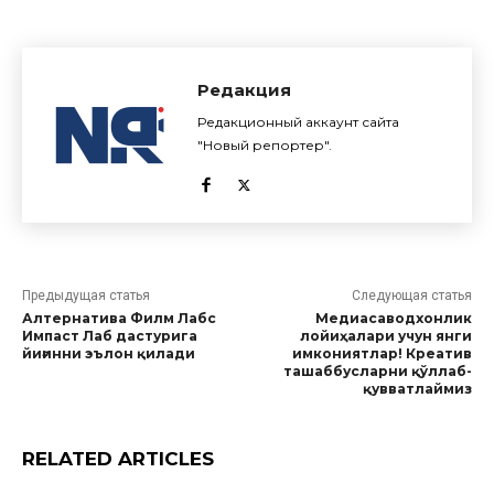
Редакция
Редакционный аккаунт сайта
"Новый репортер".
Предыдущая статья
Следующая статья
Алтернатива Филм Лабс
Медиасаводхонлик
Импаcт Лаб дастурига
лойиҳалари учун янги
йиғинни эълон қилади
имкониятлар! Креатив
ташаббусларни қўллаб-
қувватлаймиз
RELATED ARTICLES