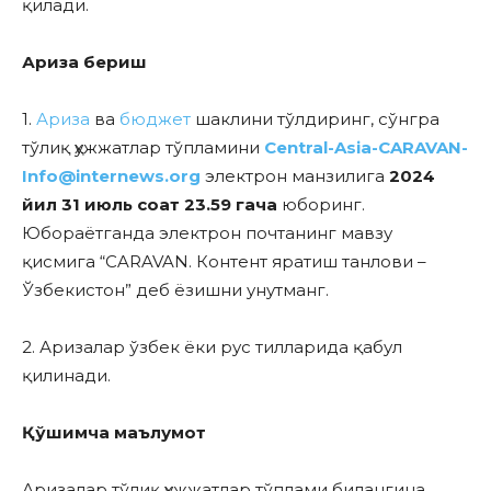
қилади.
Ариза бериш
1.
Ариза
ва
бюджет
шаклини тўлдиринг, сўнгра
тўлиқ ҳужжатлар тўпламини
Central-Asia-CARAVAN-
Info@internews.org
электрон манзилига
2024
йил 31 июль соат 23.59 гача
юборинг.
Юбораётганда электрон почтанинг мавзу
қисмига “CARAVAN. Контент яратиш танлови –
Ўзбекистон” деб ёзишни унутманг.
2. Аризалар ўзбек ёки рус тилларида қабул
қилинади.
Қўшимча маълумот
Аризалар тўлиқ ҳужжатлар тўплами билангина