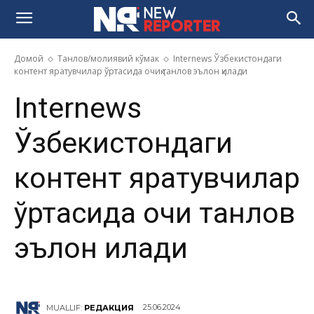
Домой
Танлов/молиявий кўмак
Internews Ўзбекистондаги
контент яратувчилар ўртасида очиқ танлов эълон қилади
Internews
Ўзбекистондаги
контент яратувчилар
ўртасида очиқ танлов
эълон қилади
25.06.2024
MUALLIF:
РЕДАКЦИЯ