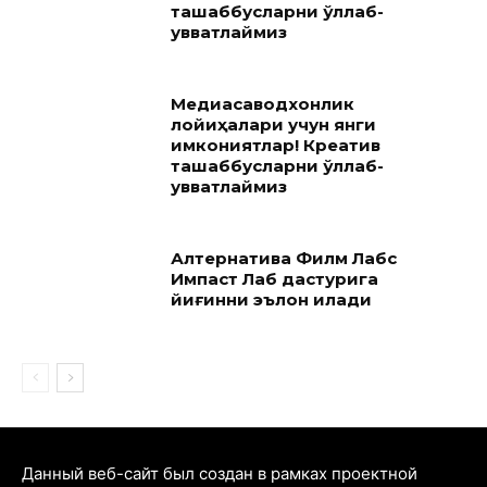
ташаббусларни қўллаб-
қувватлаймиз
Медиасаводхонлик
лойиҳалари учун янги
имкониятлар! Креатив
ташаббусларни қўллаб-
қувватлаймиз
Алтернатива Филм Лабс
Импаcт Лаб дастурига
йиғинни эълон қилади
Данный веб-сайт был создан в рамках проектной