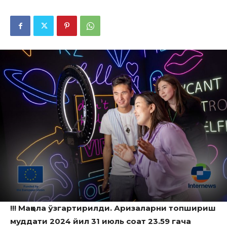
!!! Мақола ўзгартирилди. Аризаларни топшириш
муддати 2024 йил 31 июль соат 23.59 гача