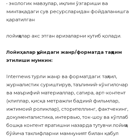
• экологик мавзулар, иқлим ўзгариши ва
минтақадаги сув ресурсларидан фойдаланишга
қаратилган
лойиҳалар акс этган аризаларни кутиб қолади.
Лойиҳалар қуйидаги жанр/форматда тақдим
этилиши мумкин:
Internews турли жанр ва форматдаги: таҳлил,
журналистик суриштирув, таълимий-кўнгилочар
ва маърифий материаллар, сатира, арт-контент
(клиплар, қисқа метражли бадиий фильмлар,
ижтимоий роликлар), сторителлинг, фактчекинг,
документалистика, интервью, ток-шоу ва кўплаб
бошқа контент яратишни назарда тутувчи лойиҳа
бўйича таклифларни мамнуният билан қабул