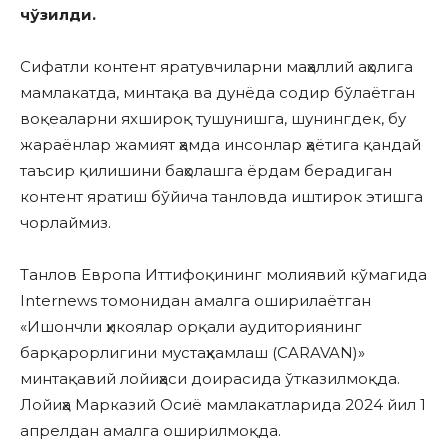
чўзилди.
Сифатли контент яратувчиларни маҳаллий аҳолига
мамлакатда, минтақа ва дунёда содир бўлаётган
воқеаларни яхшироқ тушунишга, шунингдек, бу
жараёнлар жамият ҳамда инсонлар ҳаётига қандай
таъсир қилишини баҳолашга ёрдам берадиган
контент яратиш бўйича танловда иштирок этишга
чорлаймиз.
Танлов Европа Иттифоқининг молиявий кўмагида
Internews томонидан амалга оширилаётган
«Ишончли ҳикоялар орқали аудиториянинг
барқарорлигини мустаҳкамлаш (CARAVAN)»
минтақавий лойиҳаси доирасида ўтказилмоқда.
Лойиҳа Марказий Осиё мамлакатларида 2024 йил 1
апрелдан амалга оширилмоқда.