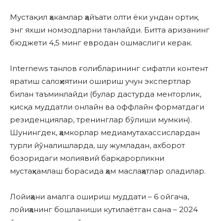
Мустақил ҳакамлар ҳайъати олти ёки ундан ортиқ
энг яхши номзодларни танлайди. Битта аризанинг
бюджети 4,5 минг евродан ошмаслиги керак.
Internews танлов ғолибларининг сифатли контент
яратиш салоҳиятини ошириш учун экспертлар
билан таъминлайди (булар дастурда менторлик,
қисқа муддатли онлайн ва оффлайн форматдаги
резиденциялар, тренинглар бўлиши мумкин).
Шунингдек, ҳамкорлар медиамутахассислардан
турли йўналишларда, шу жумладан, ахборот
бозоридаги молиявий барқарорликни
мустаҳкамлаш борасида ҳам маслаҳатлар оладилар.
Лойиҳани амалга ошириш муддати – 6 ойгача,
лойиҳанинг бошланиши кутилаётган сана – 2024