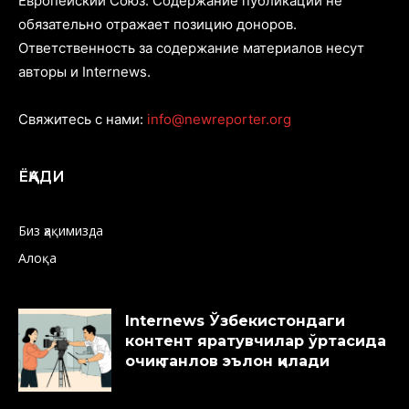
Европейский Союз. Содержание публикаций не
обязательно отражает позицию доноров.
Ответственность за содержание материалов несут
авторы и Internews.
Свяжитесь с нами:
info@newreporter.org
ЁҚАДИ
Биз ҳақимизда
Алоқа
Internews Ўзбекистондаги
контент яратувчилар ўртасида
очиқ танлов эълон қилади