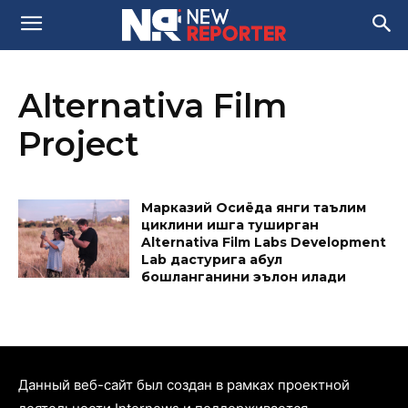
Alternativa Film
Project
Марказий Осиёда янги таълим
циклини ишга туширган
Alternativa Film Labs Development
Lab дастурига қабул
бошланганини эълон қилади
Данный веб-сайт был создан в рамках проектной