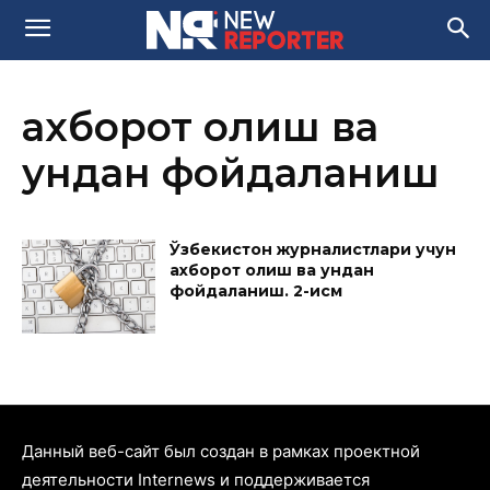
ахборот олиш ва
ундан фойдаланиш
Ўзбекистон журналистлари учун
ахборот олиш ва ундан
фойдаланиш. 2-қисм
Данный веб-сайт был создан в рамках проектной
деятельности Internews и поддерживается