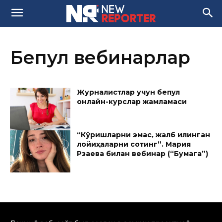
Бепул вебинарлар
Журналистлар учун бепул
онлайн-курслар жамламаси
“Кўришларни эмас, жалб қилинган
лойиҳаларни сотинг”. Мария
Рзаева билан вебинар (“Бумага”)