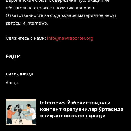
Европейский Союз. Содержание публикаций не
обязательно отражает позицию доноров.
Ответственность за содержание материалов несут
авторы и Internews.
Свяжитесь с нами:
info@newreporter.org
ЁҚАДИ
Биз ҳақимизда
Алоқа
Internews Ўзбекистондаги
контент яратувчилар ўртасида
очиқ танлов эълон қилади