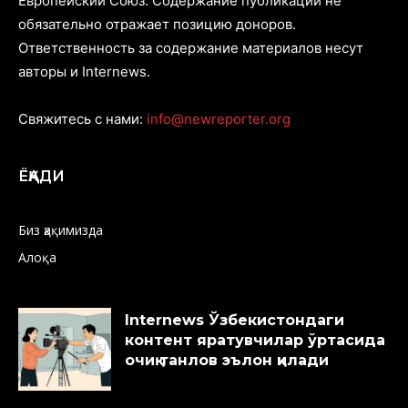
Европейский Союз. Содержание публикаций не
обязательно отражает позицию доноров.
Ответственность за содержание материалов несут
авторы и Internews.
Свяжитесь с нами:
info@newreporter.org
ЁҚАДИ
Биз ҳақимизда
Алоқа
Internews Ўзбекистондаги
контент яратувчилар ўртасида
очиқ танлов эълон қилади