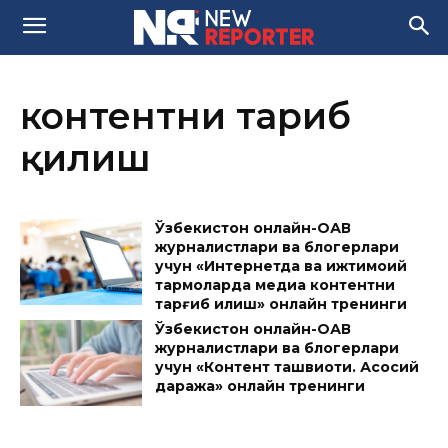
контентни тарғиб
қилиш
Ўзбекистон онлайн-ОАВ
журналистлари ва блогерлари
учун «Интернетда ва ижтимоий
тармоқларда медиа контентни
тарғиб қилиш» онлайн тренинги
Ўзбекистон онлайн-ОАВ
журналистлари ва блогерлари
учун «Контент ташвиқоти. Асосий
даража» онлайн тренинги