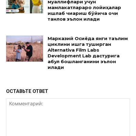
муаллифлари учун
мамлакатлараро лойиҳалар
ишлаб чиқариш бўйича очиқ
танлов эълон қилади
Марказий Осиёда янги таълим
циклини ишга туширган
Alternativa Film Labs
Development Lab дастурига
қабул бошланганини эълон
қилади
ОСТАВЬТЕ ОТВЕТ