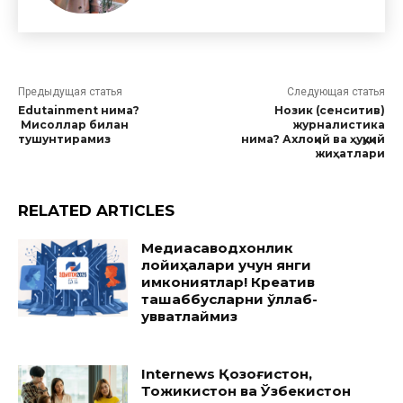
Предыдущая статья
Следующая статья
Edutainment нима?
Нозик (сенситив)
Мисоллар билан
журналистика
тушунтирамиз
нима? Ахлоқий ва ҳуқуқий
жиҳатлари
RELATED ARTICLES
Медиасаводхонлик
лойиҳалари учун янги
имкониятлар! Креатив
ташаббусларни қўллаб-
қувватлаймиз
Internews Қозоғистон,
Тожикистон ва Ўзбекистон