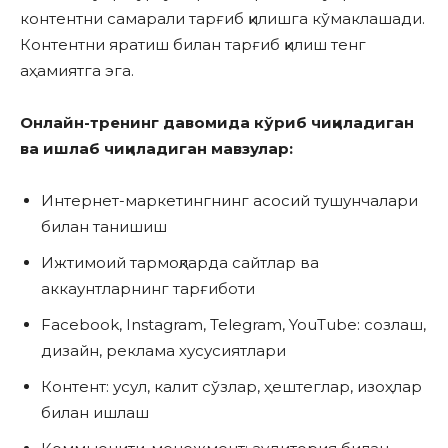
контентни самарали тарғиб қилишга кўмаклашади.
Контентни яратиш билан тарғиб қилиш тенг
аҳамиятга эга.
Онлайн-тренинг давомида кўриб чиқиладиган
ва ишлаб чиқиладиган мавзулар:
Интернет-маркетингнинг асосий тушунчалари
билан танишиш
Ижтимоий тармоқларда сайтлар ва
аккаунтларнинг тарғиботи
Facebook, Instagram, Telegram, YouTube: созлаш,
дизайн, реклама хусусиятлари
Контент: усул, калит сўзлар, ҳештеглар, изоҳлар
билан ишлаш