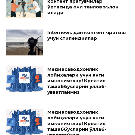
контент яратувчилар
ўртасида очиқ танлов эълон
қилади
Internews дан контент яратиш
учун стипендиялар
Медиасаводхонлик
лойиҳалари учун янги
имкониятлар! Креатив
ташаббусларни қўллаб-
қувватлаймиз
Медиасаводхонлик
лойиҳалари учун янги
имкониятлар! Креатив
ташаббусларни қўллаб-
қувватлаймиз