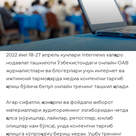
2022 йил 18-27 апрель кунлари Internews халқаро
нодавлат ташкилоти Ўзбекистондаги онлайн-ОАВ
журналистлари ва блогерлари учун интернет ва
ижтимоий тармоқларда медиа контентни тарғиб
қилиш бўйича бепул онлайн тренинг ташкил қилади.
Aгар сифатли, қизиқарли ва фойдали ахборот
материаллари аудиториянинг эътиборидан четда
қолса (кўришлар, лайклар, репостлар, юклаб
олишлар кам бўлса), унда контентни тарғиб
қилишга кўпроқ урғу бериш керак. Ушбу тренинг