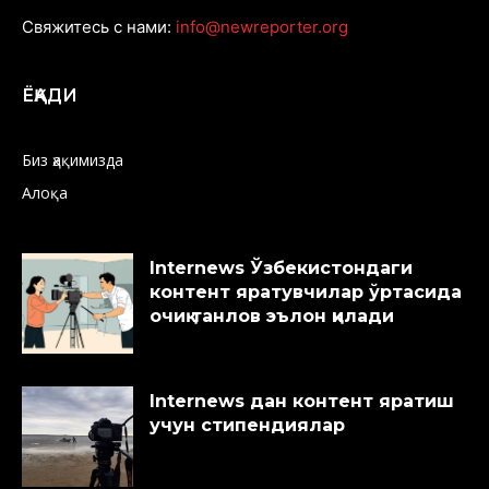
Свяжитесь с нами:
info@newreporter.org
ЁҚАДИ
Биз ҳақимизда
Алоқа
Internews Ўзбекистондаги
контент яратувчилар ўртасида
очиқ танлов эълон қилади
Internews дан контент яратиш
учун стипендиялар