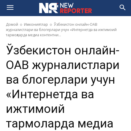
Домой
Имкониятлар
Ўзбекистон онлайн-ОАВ
журналистлари ва блогерлари учун «Интернетда ва ижтимоий
тармоқларда медиа контентни...
Ўзбекистон онлайн-
ОАВ журналистлари
ва блогерлари учун
«Интернетда ва
ижтимоий
тармоқларда медиа