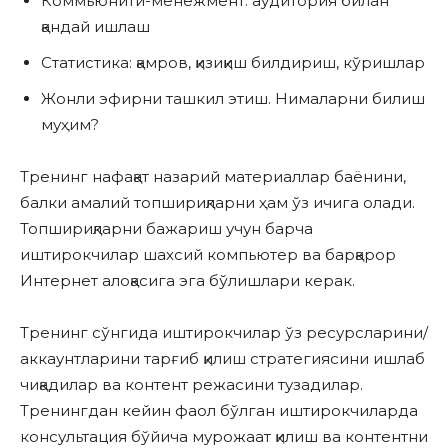
Коммьюнити-менежмент: аудитория билан
қандай ишлаш
Статистика: қамров, қизиқиш билдириш, кўришлар
Жонли эфирни ташкил этиш. Нималарни билиш
муҳим?
Тренинг нафақат назарий материаллар баёнини,
балки амалий топшириқларни ҳам ўз ичига олади.
Топшириқларни бажариш учун барча
иштирокчилар шахсий компьютер ва барқарор
Интернет алоқасига эга бўлишлари керак.
Тренинг сўнгида иштирокчилар ўз ресурсларини/
аккаунтларини тарғиб қилиш стратегиясини ишлаб
чиқадилар ва контент режасини тузадилар.
Тренингдан кейин фаол бўлган иштирокчиларда
консультация бўйича мурожаат қилиш ва контентни