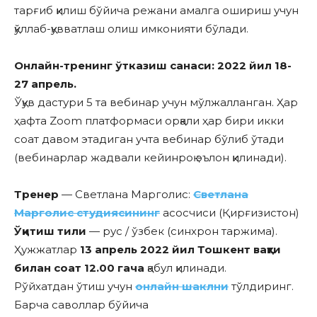
тарғиб қилиш бўйича режани амалга ошириш учун
қўллаб-қувватлаш олиш имконияти бўлади.
Онлайн-тренинг ўтказиш санаси: 2022 йил 18-
27
апрель
.
Ўқув дастури 5 та вебинар учун мўлжалланган. Ҳар
ҳафта Zoom платформаси орқали ҳар бири икки
соат давом этадиган учта вебинар бўлиб ўтади
(вебинарлар жадвали кейинроқ эълон қилинади).
Тренер
— Светлана Марголис:
Светлана
Марголис студиясининг
асосчиси (Қирғизистон)
Ўқитиш тили
— рус / ўзбек (синхрон таржима).
Ҳужжатлар
13 апрель
2022 йил
Тошкент вақти
билан соат 12.00 гача
қабул қилинади.
Рўйхатдан ўтиш учун
онлайн шаклни
тўлдиринг.
Барча саволлар бўйича