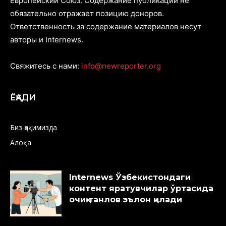
Европейский Союз. Содержание публикаций не
обязательно отражает позицию доноров.
Ответственность за содержание материалов несут
авторы и Internews.
Свяжитесь с нами:
info@newreporter.org
ЁҚАДИ
Биз ҳақимизда
Алоқа
Internews Ўзбекистондаги
контент яратувчилар ўртасида
очиқ танлов эълон қилади