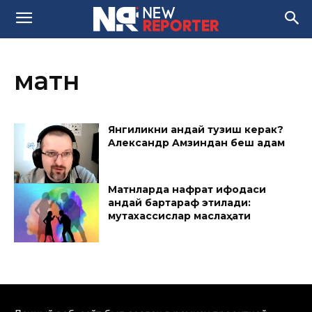
матн
Янгиликни қандай тузиш керак?
Aлександр Aмзиндан беш қадам
Матнларда нафрат ифодаси
қандай бартараф этилади:
мутахассислар маслаҳати