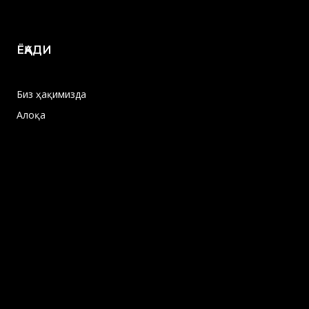
ЁҚАДИ
Биз ҳақимизда
Алоқа