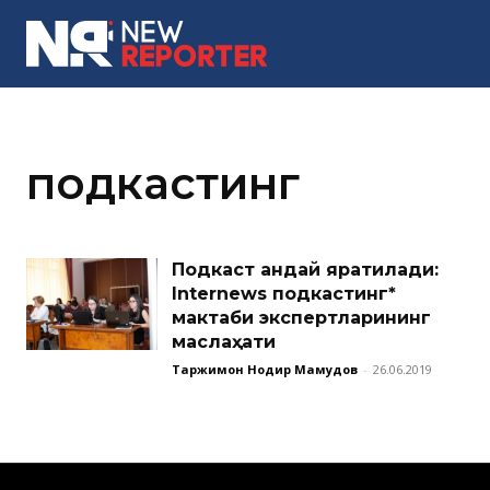
MORE
подкастинг
Подкаст қандай яратилади:
Internews подкастинг*
мактаби экспертларининг
маслаҳати
Таржимон Нодир Маҳмудов
-
26.06.2019