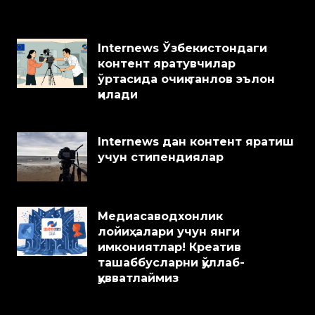
Internews Ўзбекистондаги
контент яратувчилар
ўртасида очиқ танлов эълон
қилади
Internews дан контент яратиш
учун стипендиялар
Медиасаводхонлик
лойиҳалари учун янги
имкониятлар! Креатив
ташаббусларни қўллаб-
қувватлаймиз