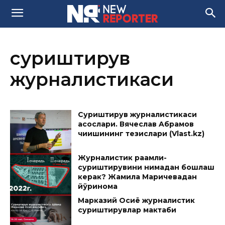
суриштирув
журналистикаси
Суриштирув журналистикаси
асослари. Вячеслав Aбрамов
чиқишининг тезислари (Vlast.kz)
Журналистик рақамли-
суриштирувини нимадан бошлаш
керак? Жамила Маричевадан
йўриқнома
Марказий Осиё журналистик
суриштирувлар мактаби