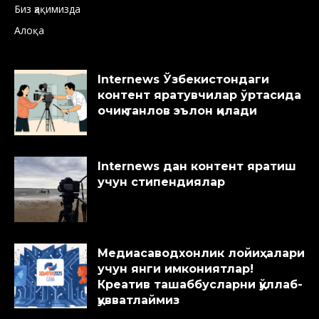
Биз ҳақимизда
Алоқа
Internews Ўзбекистондаги
контент яратувчилар ўртасида
очиқ танлов эълон қилади
Internews дан контент яратиш
учун стипендиялар
Медиасаводхонлик лойиҳалари
учун янги имкониятлар!
Креатив ташаббусларни қўллаб-
қувватлаймиз