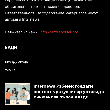
Европейский Союз. Содержание публикаций не
обязательно отражает позицию доноров.
Ответственность за содержание материалов несут
авторы и Internews.
Свяжитесь с нами:
info@newreporter.org
ЁҚАДИ
Биз ҳақимизда
Алоқа
Internews Ўзбекистондаги
контент яратувчилар ўртасида
очиқ танлов эълон қилади