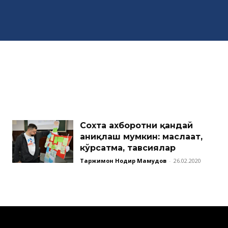
Сохта ахборотни қандай
аниқлаш мумкин: маслаҳат,
кўрсатма, тавсиялар
Таржимон Нодир Маҳмудов
-
26.02.2020