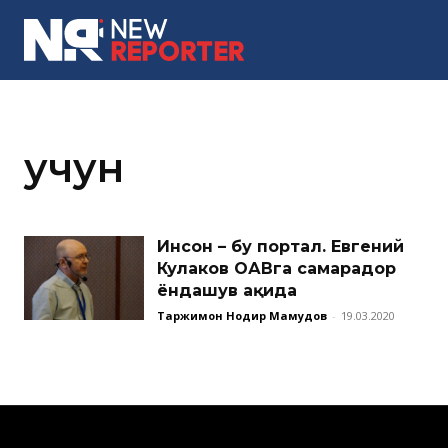
MORE
учун
Инсон – бу портал. Евгений
Кулаков ОАВга самарадор
ёндашув ҳақида
Таржимон Нодир Маҳмудов
-
19.03.2020