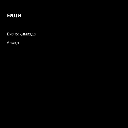
ЁҚАДИ
Биз ҳақимизда
Алоқа