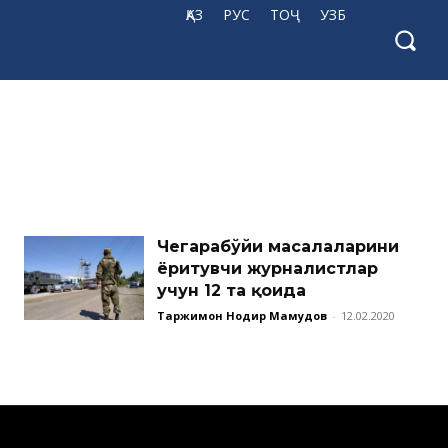
ҚАЗ
РУС
ТОҶ
УЗБ
Чегарабўйи масалаларини
ёритувчи журналистлар
учун 12 та қоида
Таржимон Нодир Маҳмудов
-
12.02.2020