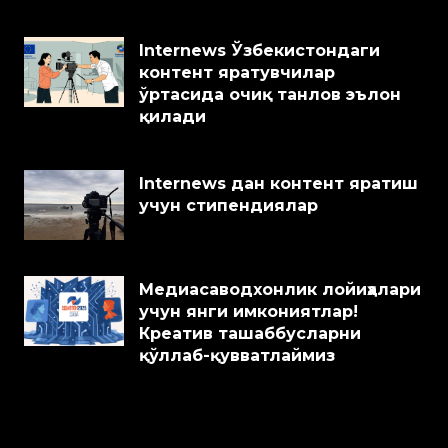
Internews Ўзбекистондаги
контент яратувчилар
ўртасида очиқ танлов эълон
қилади
Internews дан контент яратиш
учун стипендиялар
Медиасаводхонлик лойиҳалари
учун янги имкониятлар!
Креатив ташаббусларни
қўллаб-қувватлаймиз