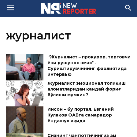
журналист
“Журналист – прокурор, терговчи
ёки руҳшунос эмас”.
Суриштирувчининг фаолиятида
интервью
Журналист эмоционал толиқиш
аломатларидан қандай фориғ
бўлиши мумкин?
Инсон – бу портал. Евгений
Кулаков ОАВга самарадор
ёндашув ҳақида
Сизнинг чангютгичингиз ҳам