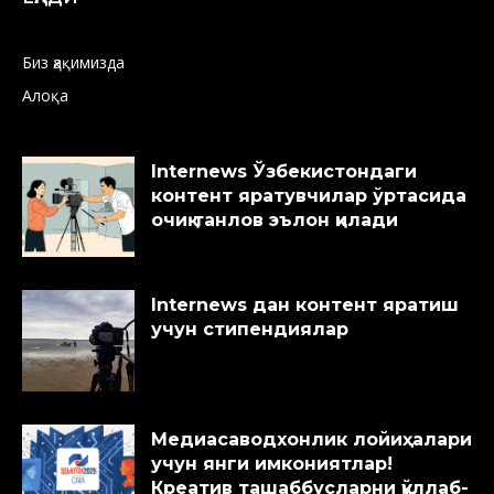
Биз ҳақимизда
Алоқа
Internews Ўзбекистондаги
контент яратувчилар ўртасида
очиқ танлов эълон қилади
Internews дан контент яратиш
учун стипендиялар
Медиасаводхонлик лойиҳалари
учун янги имкониятлар!
Креатив ташаббусларни қўллаб-