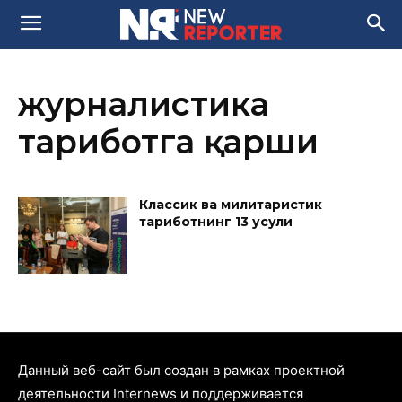
журналистика
тарғиботга қарши
Классик ва милитаристик
тарғиботнинг 13 усули
Данный веб-сайт был создан в рамках проектной
деятельности Internews и поддерживается