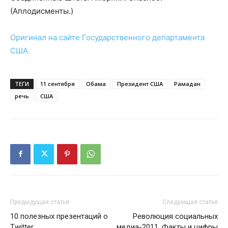
(Аплодисменты.)
Оригинал на сайте Государственного департамента
США.
ТЕГИ
11 сентября
Обама
Президент США
Рамадан
речь
США
Предыдущая статья
Следующая статья
10 полезных презентаций о
Революция социальных
Twitter
медиа-2011. Факты и цифры