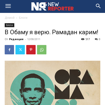
Домой
Блоги
Блоги
В Обаму я верю. Рамадан карим!
От
Редакция
-
12/08/2011
517
0