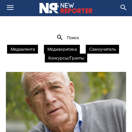
ВЕБИНАР
newsroom 2.0
Мастер-классы
Домой
Наши проекты
Вебинар
Поиск
Медиалента
Медиакритика
Самоучитель
Конкурсы/Гранты