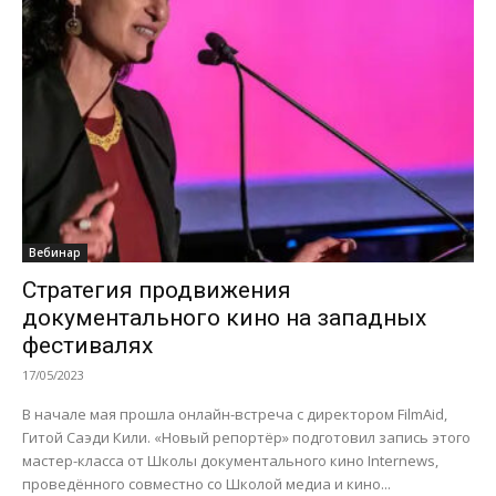
Вебинар
Стратегия продвижения
документального кино на западных
фестивалях
17/05/2023
В начале мая прошла онлайн-встреча с директором FilmAid,
Гитой Саэди Кили. «Новый репортёр» подготовил запись этого
мастер-класса от Школы документального кино Internews,
проведённого совместно со Школой медиа и кино...