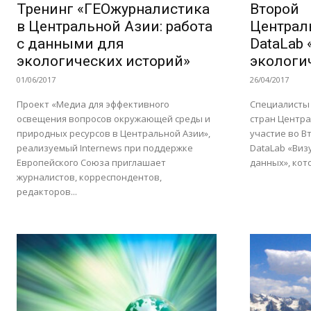
Тренинг «ГЕОжурналистика
Второй
в Центральной Азии: работа
Централ
с данными для
DataLab
экологических историй»
экологи
01/06/2017
26/04/2017
Проект «Медиа для эффективного
Специалисты 
освещения вопросов окружающей среды и
стран Центра
природных ресурсов в Центральной Азии»,
участие во 
реализуемый Internews при поддержке
DataLab «Виз
Европейского Союза приглашает
данных», кото
журналистов, корреспондентов,
редакторов...