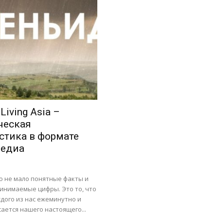
iving Asia –
ческая
стика в формате
едиа
то не мало понятные факты и
инимаемые цифры. Это то, что
дого из нас ежеминутно и
ается нашего настоящего...