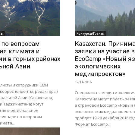
ты
Конкурсы/Гранты
 по вопросам
Казахстан. Приним
ия климата и
заявки на участие в
ии в горных районах
EcoCamp «Новый я
ьной Азии
экологических
медиапроектов»
17/11/2016
листы и сотрудники СМИ
 корреспонденты, редакторы)
Специалисты медиа и экологи
тральной Азии (Казахстана,
Казахстана могут подать заяв
и Таджикистана) могут
в страновом EcoCamp «Новый 
тие в региональном
экологических медиапроектов
еминаре по вопросам
пройдет 19-20 декабря 2016 го
имата...
Формат EcoCamp...