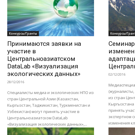
Конкурсы/Гранты
Конкурсы/Гран
Принимаются заявки на
Семинар
участие в
изменен
Центральноазиатском
адаптац
DataLab «Визуализация
Централ
экологических данных»
02/12/2016
28/12/2016
Медиаспециа
(журналисты,
Специалисты медиа и экологических НПО из
из стран Цен
стран Центральной Азии (Казахстан,
Кыргызстана 
Кыргызстан, Таджикистан, Туркменистан и
принять учас
Узбекистан) могут принять участие в
экспертном с
Центральноазиатском DataLab
изменения кл
«Визуализация экологических данных»,...