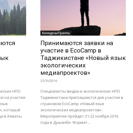
Конкурсы/Гранты
аются
Принимаются заявки на
участие в EcoCamp в
зык
Таджикистане «Новый язык
экологических
медиапроектов»
25/10/2016
ческих НПО
Специалисты медиа и экологических НПО
ки на участие
Таджикистана приглашаются для участия в
язык
страновом EcoCamp «Новый язык
», который
экологических медиапроектов».
да в Алматы.
Мероприятие пройдет 21-22 ноября 2016
года в Душанбе. Формат...