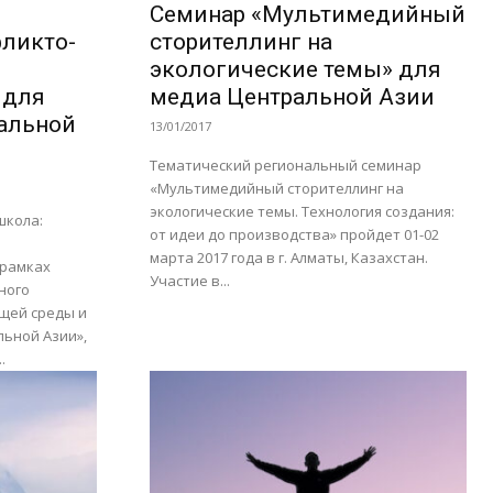
Семинар «Мультимедийный
ликто-
сторителлинг на
экологические темы» для
 для
медиа Центральной Азии
альной
13/01/2017
Тематический региональный семинар
«Мультимедийный сторителлинг на
экологические темы. Технология создания:
школа:
от идеи до производства» пройдет 01-02
марта 2017 года в г. Алматы, Казахстан.
 рамках
Участие в...
ного
щей среды и
льной Азии»,
.