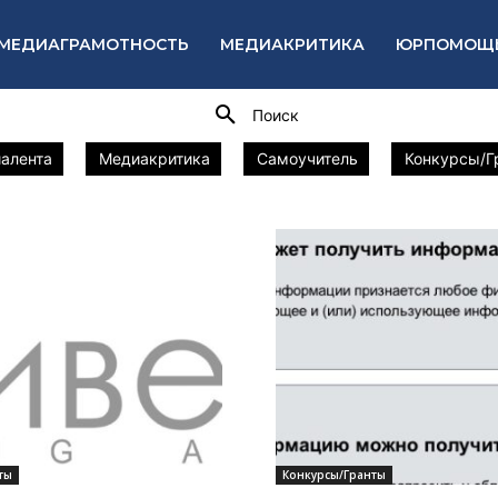
МЕДИАГРАМОТНОСТЬ
МЕДИАКРИТИКА
ЮРПОМОЩ
Поиск
алента
Медиакритика
Самоучитель
Конкурсы/Г
ты
Конкурсы/Гранты