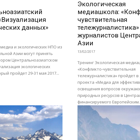
Экологическая
ьноазиатский
медиашкола: «Конф
 «Визуализация
чувствительная
ческих данных»
тележурналистика»
журналистов Центр
Азии
медиа и экологических НПО из
13/02/2017
льной Азии могут принять
Втором Центральноазиатском
Тренинг Экологическая медиа
уализация экологических
«Конфликто-чувствительная
рый пройдет 29-31 мая 2017...
тележурналистика» пройдет в
проекта «Медиа для эффектив
освещения вопросов окружаю
природных ресурсов в Центра
финансируемого Европейским..