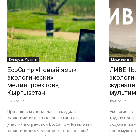
Конкурсы/Гранты
Медиалента
EcoCamp «Новый язык
ЛИВЕНЬ.L
экологических
экологи
медиапроектов»,
журнали
Кыргызстан
мультим
11/10/2016
15/09/2016
Приглашаем специалистов медиа и
Экология – э
экологических НПО Кыргызстана для
трудно воспр
участия в страновом EcoCamp «Новый язык
окружает каж
экологических медиапроектов», который
напрямую кас