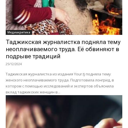
Медиакритика
Таджикская журналистка подняла тему
неоплачиваемого труда. Её обвиняют в
подрыве традиций
25/12/2024
Таджикская журналистка из издания Your.tj подняла тему
женского неоплачиваемого труда. Подготовила лонгрид, в
котором с помощью исследований и экспертов объяснила
вклад таджикских женщин в...