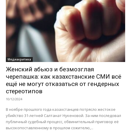
Медиакритика
Женский абьюз и безмозглая
черепашка: как казахстанские СМИ всё
ещё не могут отказаться от гендерных
стереотипов
10/12/2024
В ноябре прошлого года казахстанцев потрясло жестокое
убийство 31-летней Салтанат Нукеновой. За ним последовал
публичный судебный процесс, обвинительный приговор её
высокопоставленному в прошлом сожителю,...