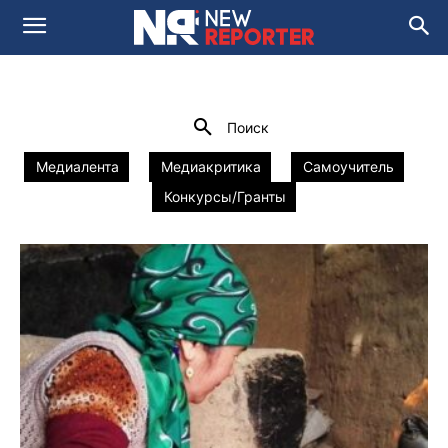
МЕДИАКРИТИКА
Media and Social Innovation Lab
newsroom 2.0
Домой
Медиакритика
Поиск
Медиалента
Медиакритика
Самоучитель
Конкурсы/Гранты