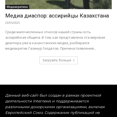
Медиакритика
Медиа диаспор: ассирийцы Казахстана
23/05/2023
Среди малочисленных этносов нашей страны есть
ассирийская община. В том, как представлена эта мировая
диаспора уже в казахстанских медиа, разбирался
медиакритик Газинур Гиздатов. Причина появления...
Загрузить больше
Данный веб-сайт был создан в рамках проектной
деятельности Internews и поддерживается
различными донорскими организациями, включая
Европейский Союз. Содержание публикаций не