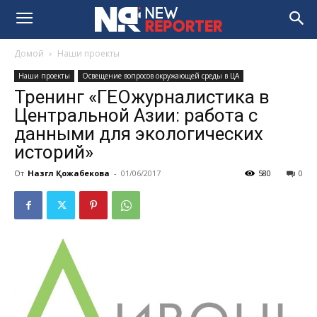
Домой
Наши проекты
Наши проекты
Освещение вопросов окружающей среды в ЦА
Тренинг «ГЕОжурналистика в
Центральной Азии: работа с
данными для экологических
историй»
От
Назгүл Қожабекова
-
01/06/2017
580
0