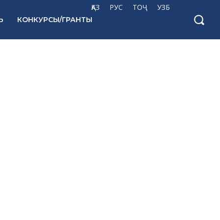
ҚАЗ
РУС
ТОҶ
УЗБ
Ь
КОНКУРСЫ/ГРАНТЫ