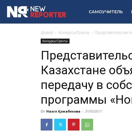
САМОУЧИТЕЛЬ
Домой
Конкурсы/Гранты
Представительство In
Конкурсы/Гранты
Представительс
Казахстане объ
передачу в соб
программы «Но
От
Назгүл Қожабекова
-
31/05/2017