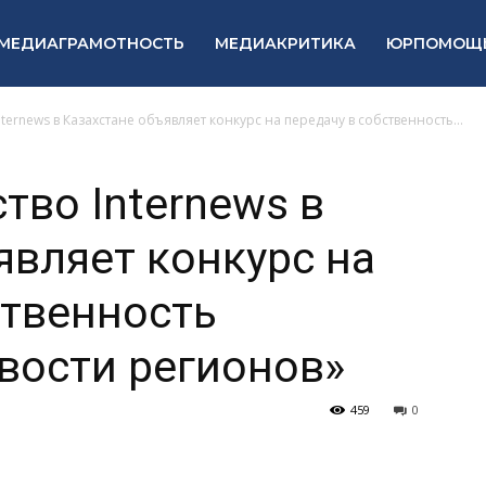
МЕДИАГРАМОТНОСТЬ
МЕДИАКРИТИКА
ЮРПОМОЩ
ternews в Казахстане объявляет конкурс на передачу в собственность...
тво Internews в
являет конкурс на
ственность
вости регионов»
459
0