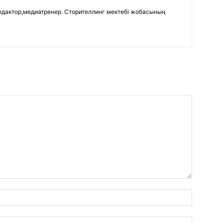
едактор,медиатренер. Сторителлинг мектебі жобасының