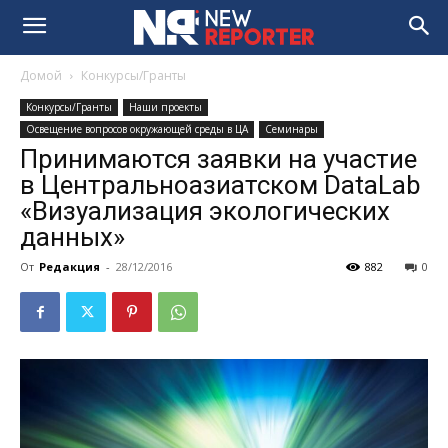
Домой
Конкурсы/Гранты
Конкурсы/Гранты
Наши проекты
Освещение вопросов окружающей среды в ЦА
Семинары
Принимаются заявки на участие
в Центральноазиатском DataLab
«Визуализация экологических
данных»
От
Редакция
-
28/12/2016
882
0