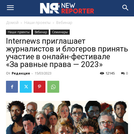
Домой
Наши проекты
Вебинар
Наши проекты
Вебинар
Семинары
Internews приглашает
журналистов и блогеров принять
участие в онлайн-фестивале
«За равные права — 2023»
От
Редакция
-
15/03/2023
12145
0