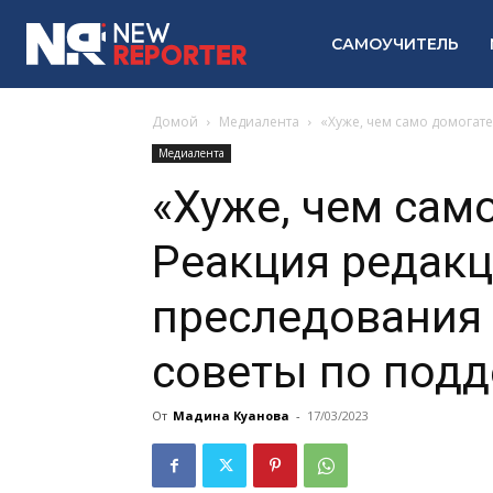
САМОУЧИТЕЛЬ
Домой
Медиалента
«Хуже, чем само домогате
Медиалента
«Хуже, чем сам
Реакция редакц
преследования
советы по подд
От
Мадина Куанова
-
17/03/2023