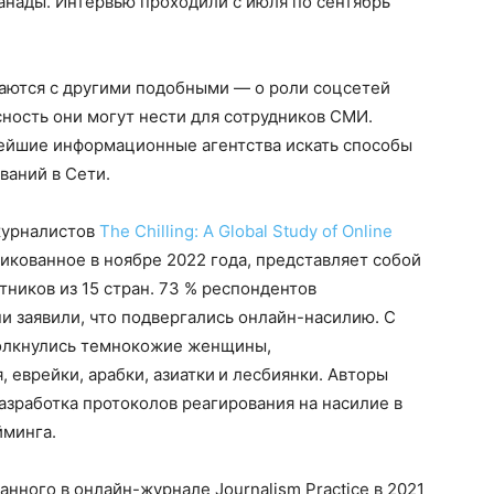
анады. Интервью проходили с июля по сентябрь
каются с другими подобными — о роли соцсетей
сность они могут нести для сотрудников СМИ.
ейшие информационные агентства искать способы
ваний в Сети.
журналистов
The Chilling: A Global Study of Online
ликованное в ноябре 2022 года, представляет собой
тников из 15 стран. 73 % респондентов
и заявили, что подвергались онлайн-насилию. С
олкнулись темнокожие женщины,
 еврейки, арабки, азиатки
и лесбиянки. Авторы
азработка протоколов реагирования на насилие в
йминга.
нного в онлайн-журнале Journalism Practice в 2021