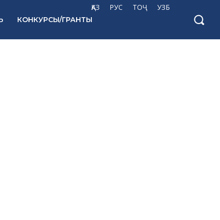
ҚАЗ
РУС
ТОҶ
УЗБ
Ь
КОНКУРСЫ/ГРАНТЫ