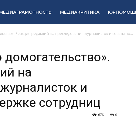
МЕДИАГРАМОТНОСТЬ
МЕДИАКРИТИКА
ЮРПОМОЩ
льство». Реакция редакций на преследования журналисток и советы по...
о домогательство».
ий на
 журналисток и
ержке сотрудниц
676
0