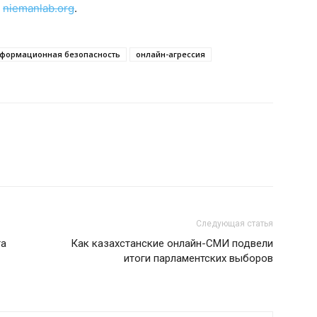
е
niemanlab.org
.
формационная безопасность
онлайн-агрессия
Следующая статья
та
Как казахстанские онлайн-СМИ подвели
итоги парламентских выборов