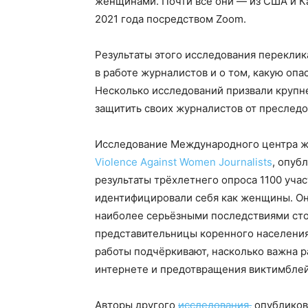
женщинами. Почти все они — из США и К
2021 года посредством Zoom.
Результаты этого исследования перекли
в работе журналистов и о том, какую опа
Несколько исследований призвали крупн
защитить своих журналистов от преследо
Исследование Международного центра 
Violence Against Women Journalists
, опуб
результаты трёхлетнего опроса 1100 учас
идентифицировали себя как женщины. Он
наиболее серьёзными последствиями ст
представительницы коренного населения,
работы подчёркивают, насколько важна р
интернете и предотвращения виктимбле
Авторы другого
исследования,
опубликова