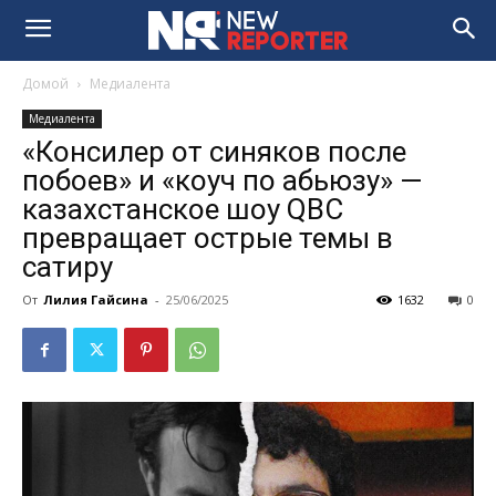
Домой
Медиалента
Медиалента
«Консилер от синяков после
побоев» и «коуч по абьюзу» —
казахстанское шоу QBC
превращает острые темы в
сатиру
От
Лилия Гайсина
-
25/06/2025
1632
0