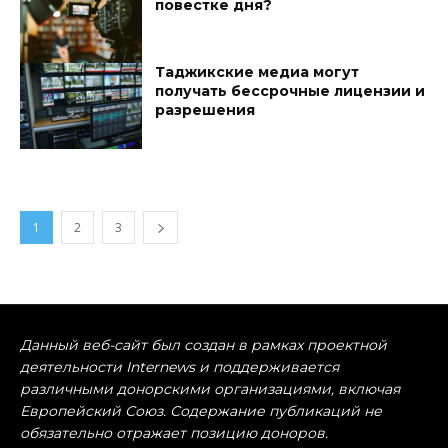
повестке дня?
Таджикские медиа могут
получать бессрочные лицензии и
разрешения
1
2
3
Данный веб-сайт был создан в рамках проектной
деятельности Internews и поддерживается
различными донорскими организациями, включая
Европейский Союз. Содержание публикаций не
обязательно отражает позицию доноров.