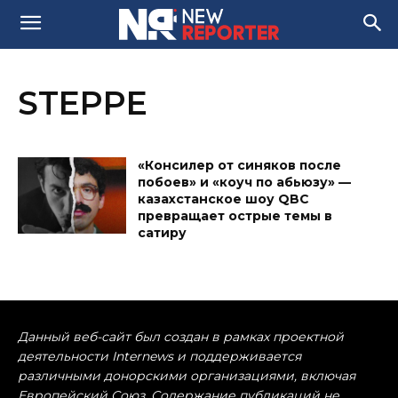
STEPPE
«Консилер от синяков после
побоев» и «коуч по абьюзу» —
казахстанское шоу QBC
превращает острые темы в
сатиру
Данный веб-сайт был создан в рамках проектной
деятельности Internews и поддерживается
различными донорскими организациями, включая
Европейский Союз. Содержание публикаций не