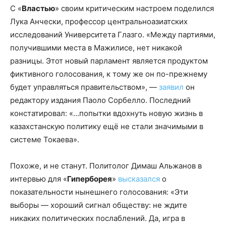
С «
Властью
» своим критическим настроем поделился
Лука Анчески, профессор центральноазиатских
исследований Университета Глазго. «Между партиями,
получившими места в Мажилисе, нет никакой
разницы. Этот новый парламент является продуктом
фиктивного голосования, к тому же он по-прежнему
будет управляться правительством», —
заявил
он
редактору издания Паоло Сорбелло. Последний
констатировал: «…попытки вдохнуть новую жизнь в
казахстанскую политику ещё не стали значимыми в
системе Токаева».
Похоже, и не станут. Политолог Димаш Альжанов в
интервью для «
Гиперборея
»
высказался
о
показательности нынешнего голосования: «Эти
выборы — хороший сигнал обществу: не ждите
никаких политических послаблений. Да, игра в