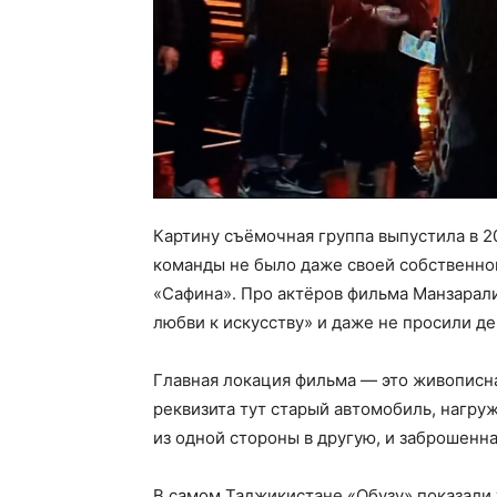
Картину съёмочная группа выпустила в 20
команды не было даже своей собственно
«Сафина». Про актёров фильма Манзара
любви к искусству» и даже не просили де
Главная локация фильма — это живописна
реквизита тут старый автомобиль, нагру
из одной стороны в другую, и заброшенна
В самом Таджикистане «Обузу» показали 