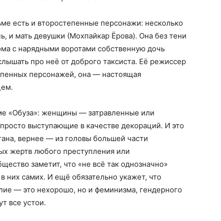
ьме есть и второстепенные персонажи: несколько
, и мать девушки (Мохпайкар Ёрова). Она без тени
ома с нарядными воротами собственную дочь
слышать про неё от доброго таксиста. Её режиссер
епенных персонажей, она — настоящая
цем.
ьме «Обуза»: женщины — затравленные или
росто выступающие в качестве декораций. И это
ана, вернее — из головы большей части
ых жертв любого преступления или
щество заметит, что «не всё так однозначно»
в них самих. И ещё обязательно укажет, что
лие — это нехорошо, но и феминизма, гендерного
т все устои.