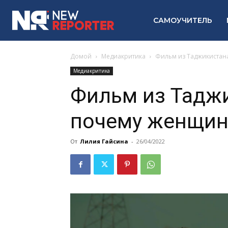
САМОУЧИТЕЛЬ
Домой
Медиакритика
Фильм из Таджикистан
Медиакритика
Фильм из Таджи
почему женщин
От
Лилия Гайсина
-
26/04/2022