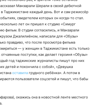
рассказал Манзарали Шерали в своей дебютной
) в Таджикистане каждый день. Вот и сам режиссёр
событиях, свидетелем которых он когда-то стал.
 несколько лет он пришел к студию «Симург
ию фильм. В студии согласились, и Манзарали
крузом Джалилиёном, написали для «Обузы»
лько правдиво, что после просмотра фильма
и смириться — у женщин в Таджикистане есть только
ь отчаянные поступки, как делает героиня «Обузы»
ждый год таджикские журналисты пишут про них
их детей и покончила с собой», «Девушка
кистана
оставила
грудного ребёнка». А потом в
ираются пользователи соцсетей и пишут, что бабы
афарова), окажись она в новостной ленте местного
та.