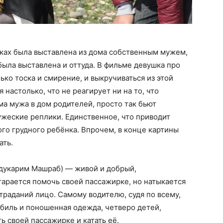
уках была выставлена из дома собственным мужем,
 была выставлена и оттуда. В фильме девушка про
ько тоска и смирение, и выкручиваться из этой
 настолько, что не реагирует ни на то, что
ома мужа в дом родителей, просто так бьют
ружеские реплики. Единственное, что приводит
ого грудного ребёнка. Впрочем, в конце картины
ать.
бдукарим Машраб) — живой и добрый,
арается помочь своей пассажирке, но натыкается
траданий лицо. Самому водителю, судя по всему,
биль и поношенная одежда, четверо детей,
ь своей пассажирке и катать её.