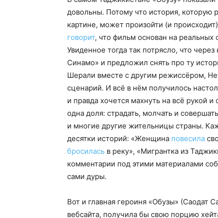
довольны. Потому что история, которую 
картине, может произойти (и происходит
говорит
, что фильм основан на реальных 
Увиденное тогда так потрясло, что через
Синамо» и предложил снять про ту истор
Шерали вместе с другим режиссёром, Не
сценарий. И всё в нём получилось насто
и правда хочется махнуть на всё рукой 
одна доля: страдать, молчать и совершат
и многие другие жительницы страны. Ка
десятки историй: «Женщина
повесила
сво
бросилась
в реку», «Мигрантка из Таджи
комментарии под этими материалами соб
сами дуры.
Вот и главная героиня «Обузы» (Саодат С
вебсайта, получила бы свою порцию хей