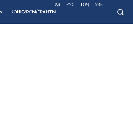
ҚАЗ
РУС
ТОҶ
УЗБ
Ь
КОНКУРСЫ/ГРАНТЫ