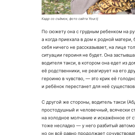
Кадр со съёмок, фото сайта Your.tj
По сюжету она с грудным ребенком на р
а когда приехала в дом к родной матери,
себя ничего не рассказывает, на лице тол
ситуации героиня не будет. Она застывшая
водителя такси, в котором она едет из д
её родственники, не реагирует на его д
героиню в чувство, — это крик её голодн
и ребёнок перестанет для неё существов
С другой же стороны, водитель такси (А
простодушный и человечный, всячески ст
на холодное молчание и искажённое от с
тоже несладко — у него разбитый автомо
но он всё равно продолжает сочувствоват