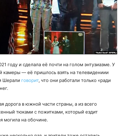
21 году и сделала её почти на голом энтузиазме. У
й камеры — её пришлось взять на телевидениии
ли Шерали
говорит
, что они работали только «ради
нег.
я дорога в южной части страны, а из всего
женный тюками с пожитками, который ездит
я могила на обочине.
уже несколько раз, и зрители тоже остались