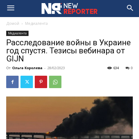
Домой
Медиалента
Медиалента
Расследование войны в Украине
год спустя. Тезисы вебинара от
GIJN
От
Ольга Королева
-
28/02/2023
634
0