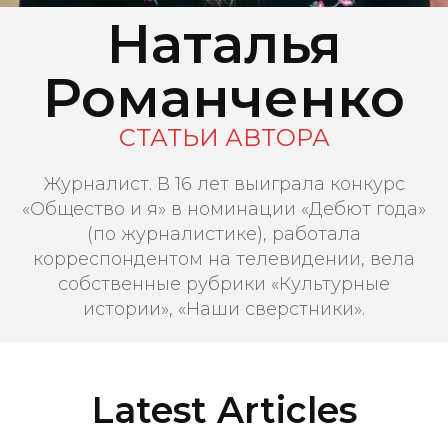
Наталья
Романченко
СТАТЬИ АВТОРА
Журналист. В 16 лет выиграла конкурс
«Общество и я» в номинации «Дебют года»
(по журналистике), работала
корреспондентом на телевидении, вела
собственные рубрики «Культурные
истории», «Наши сверстники».
Latest Articles