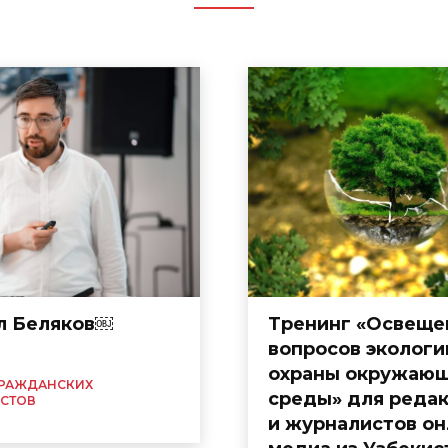
л Беляков￼
Тренинг «Освеще
вопросов экологи
охраны окружаю
ГРАЖДАНСКИХ
среды» для реда
СТОВ
и журналистов он