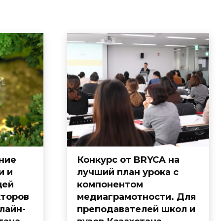
ние
Конкурс от BRYCA на
и и
лучший план урока с
щей
компонентом
кторов
медиаграмотности. Для
лайн-
преподавателей школ и