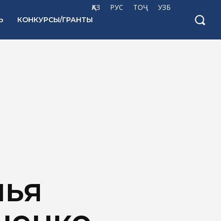
ҚАЗ
РУС
ТОҶ
УЗБ
Ь
КОНКУРСЫ/ГРАНТЫ
лья